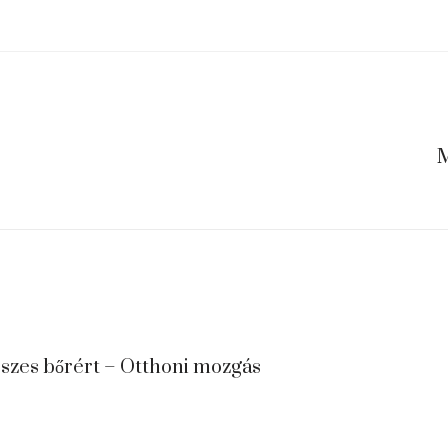
M
eszes bőrért – Otthoni mozgás