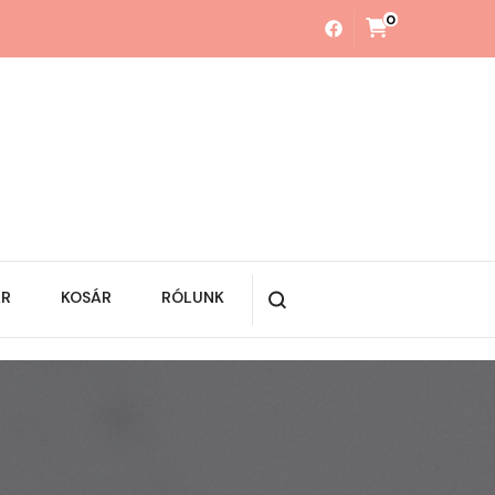
0
ÁR
KOSÁR
RÓLUNK