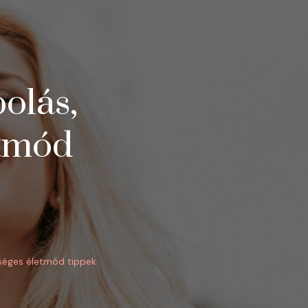
olás,
etmód
A(Z)
ÜDV
A
séges életmód tippek
BLOGON!
SZÉPSÉGÁPOLÁS,
SMINK