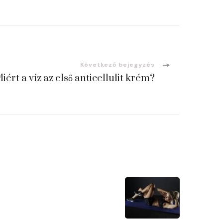
Következő bejegyzés
iért a víz az első anticellulit krém?