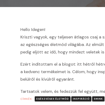
Hello Idegen!
Kriszti vagyok, egy teljesen átlagos csaj 
az egészséges életmód világába. Az elmúl
pedig eljött az idő, hogy mindezt veletek 
Ezért indítottam el a blogot: itt hétről h
a kedvenc termékeimet is. Célom, hogy ins
belülről és kívülről egyaránt.
Tartsatok velem, és fedezzük fel együtt, m
CÍMKÉK:
EGÉSZSÉGES ÉLETMÓD
INSPIRÁCIÓ
SMINK