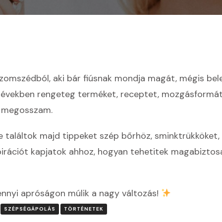
a szomszédból, aki bár fiúsnak mondja magát, mégis be
t években rengeteg terméket, receptet, mozgásformát
is megosszam.
étre találtok majd tippeket szép bőrhöz, sminktrükkök
pirációt kapjatok ahhoz, hogyan tehetitek magabizt
ennyi apróságon múlik a nagy változás!
SZÉPSÉGÁPOLÁS
TÖRTÉNETEK