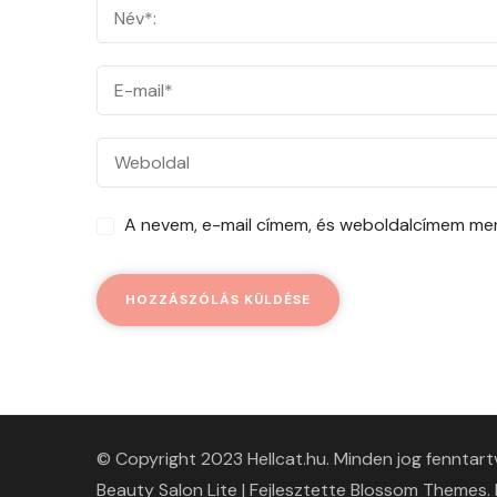
A nevem, e-mail címem, és weboldalcímem m
© Copyright 2023 Hellcat.hu. Minden jog fenntart
Beauty Salon Lite | Fejlesztette
Blossom Themes
.