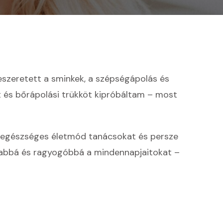
ÉS
EGÉSZSÉGES
ÉLETMÓD
TIPPEK
KRISZTITŐL
BEJEGYZÉSHEZ
leszeretett a sminkek, a szépségápolás és
 és bőrápolási trükköt kipróbáltam – most
et, egészséges életmód tanácsokat és persze
osabbá és ragyogóbbá a mindennapjaitokat –