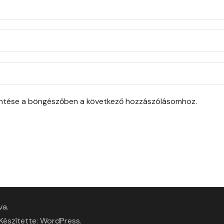
entése a böngészőben a következő hozzászólásomhoz.
va.
 Készítette:
WordPress
.