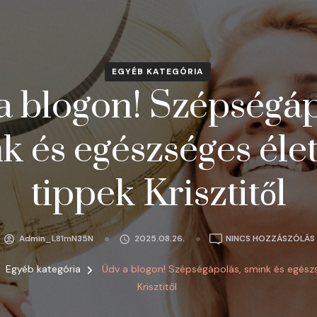
EGYÉB KATEGÓRIA
a blogon! Szépségáp
k és egészséges él
tippek Krisztitől
Admin_L81mN35N
2025.08.26.
NINCS HOZZÁSZÓLÁS
Egyéb kategória
Üdv a blogon! Szépségápolás, smink és egész
Krisztitől