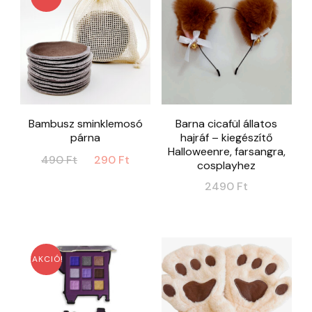
Bambusz sminklemosó
Barna cicafül állatos
párna
hajráf – kiegészítő
Halloweenre, farsangra,
Original
Current
490
Ft
290
Ft
cosplayhez
price
price
2490
Ft
was:
is:
490 Ft.
290 Ft.
AKCIÓ!