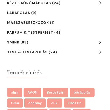
KÉZ ÉS KÖRÖMÁPOLÁS
(24)
LÁBÁPOLÁS
(9)
MASSZÁZSESZKÖZÖK
(1)
PARFÜM & TESTPERMET
(4)
SMINK
(83)
TEST & TESTÁPOLÁS
(24)
Termék címkék
alga
AVON
Borostyán
bőrápolás
Cica
cosplay
cuki
Elasztin