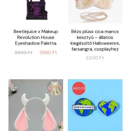
Beetlejuice x Makeup
Bézs plüss cica mancs
Revolution House
kesztyű – állatos
Eyeshadow Paletta
kiegészítő Halloweenre,
farsangra, cosplayhez
Original
Current
5690
Ft
3590
Ft
2200
Ft
price
price
was:
is:
5690 Ft.
3590 Ft.
AKCIÓ!