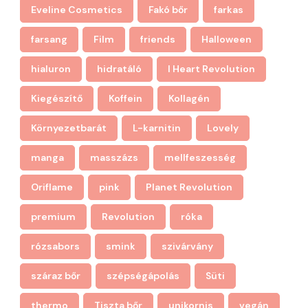
Eveline Cosmetics
Fakó bőr
farkas
farsang
Film
friends
Halloween
hialuron
hidratáló
I Heart Revolution
Kiegészítő
Koffein
Kollagén
Környezetbarát
L-karnitin
Lovely
manga
masszázs
mellfeszesség
Oriflame
pink
Planet Revolution
premium
Revolution
róka
rózsabors
smink
szivárvány
száraz bőr
szépségápolás
Süti
thermo
Tiszta bőr
unikornis
vegán