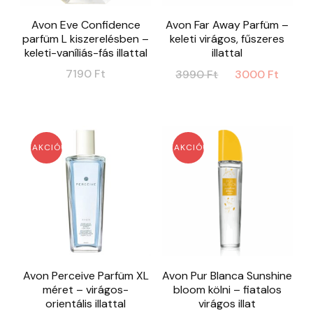
Avon Eve Confidence
Avon Far Away Parfüm –
parfüm L kiszerelésben –
keleti virágos, fűszeres
keleti-vaníliás-fás illattal
illattal
Original
Curr
7190
Ft
3990
Ft
3000
Ft
price
price
was:
is:
3990 Ft.
3000
AKCIÓ!
AKCIÓ!
Avon Perceive Parfüm XL
Avon Pur Blanca Sunshine
méret – virágos-
bloom kölni – fiatalos
orientális illattal
virágos illat