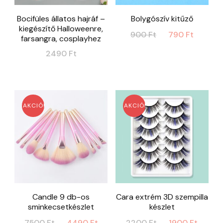
Bocifüles állatos hajráf –
Bolygószív kitűző
kiegészítő Halloweenre,
Original
Curre
900
Ft
790
Ft
farsangra, cosplayhez
price
price
2490
Ft
was:
is:
900 Ft.
790 Ft
AKCIÓ!
AKCIÓ!
Candle 9 db-os
Cara extrém 3D szempilla
sminkecsetkészlet
készlet
Original
Current
Original
Curr
7500
Ft
4490
Ft
2200
Ft
1900
Ft