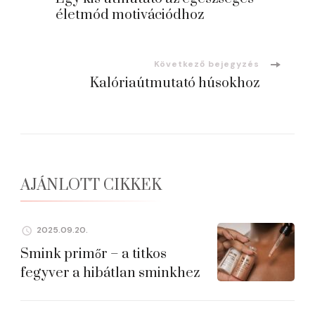
navigációja
életmód motivációdhoz
Következő bejegyzés
Kalóriaútmutató húsokhoz
AJÁNLOTT CIKKEK
2025.09.20.
Smink primőr – a titkos
fegyver a hibátlan sminkhez