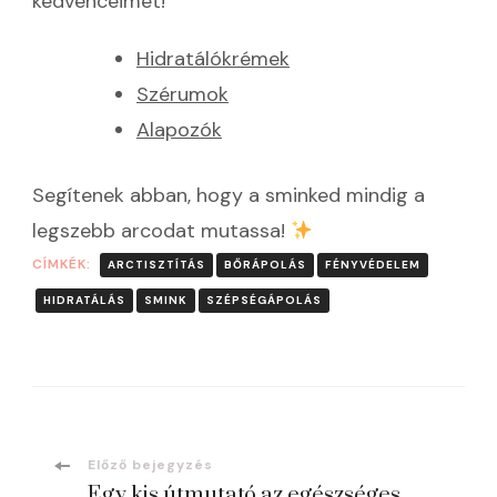
kedvenceimet!
Hidratálókrémek
Szérumok
Alapozók
Segítenek abban, hogy a sminked mindig a
legszebb arcodat mutassa!
CÍMKÉK:
ARCTISZTÍTÁS
BŐRÁPOLÁS
FÉNYVÉDELEM
HIDRATÁLÁS
SMINK
SZÉPSÉGÁPOLÁS
Bejegyzések
Előző bejegyzés
Egy kis útmutató az egészséges