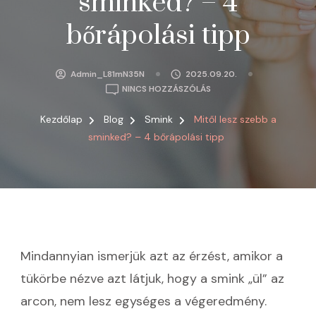
sminked? – 4
bőrápolási tipp
Admin_L81mN35N
2025.09.20.
A(Z)
NINCS HOZZÁSZÓLÁS
MITŐL
LESZ
Kezdőlap
Blog
Smink
Mitől lesz szebb a
SZEBB
sminked? – 4 bőrápolási tipp
A
SMINKED?
–
4
BŐRÁPOLÁSI
TIPP
BEJEGYZÉSHEZ
Mindannyian ismerjük azt az érzést, amikor a
tükörbe nézve azt látjuk, hogy a smink „ül” az
arcon, nem lesz egységes a végeredmény.