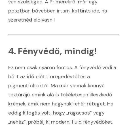
van szükséged. A Primerekről már egy
posztban bővebben írtam,
kattints ide
, ha
szeretnéd elolvasni!
4. Fényvédő, mindig!
Ez nem csak nyáron fontos. A fényvédő védi a
bőrt az idő előtti öregedéstől és a
pigmentfoltoktól. Ma már vannak könnyű
textúrájú, smink alá is tökéletesen illeszkedő
krémek, amik nem hagynak fehér réteget. Ha
eddig kifogás volt, hogy „ragacsos” vagy
„nehéz”, próbálj ki modern, fluid fényvédőket.