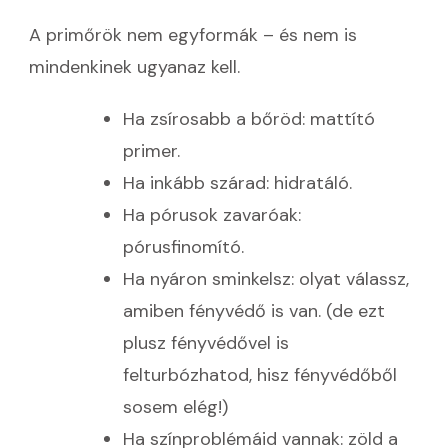
A primőrök nem egyformák – és nem is
mindenkinek ugyanaz kell.
Ha zsírosabb a bőröd: mattító
primer.
Ha inkább szárad: hidratáló.
Ha pórusok zavaróak:
pórusfinomító.
Ha nyáron sminkelsz: olyat válassz,
amiben fényvédő is van. (de ezt
plusz fényvédővel is
felturbózhatod, hisz fényvédőből
sosem elég!)
Ha színproblémáid vannak: zöld a