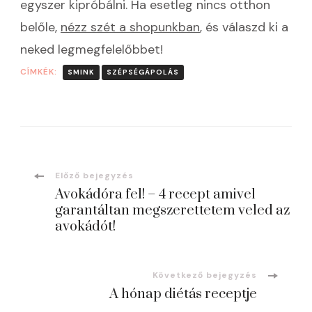
egyszer kipróbálni. Ha esetleg nincs otthon
belőle,
nézz szét a shopunkban
, és válaszd ki a
neked legmegfelelőbbet!
CÍMKÉK:
SMINK
SZÉPSÉGÁPOLÁS
Bejegyzések
Előző bejegyzés
Avokádóra fel! – 4 recept amivel
navigációja
garantáltan megszerettetem veled az
avokádót!
Következő bejegyzés
A hónap diétás receptje