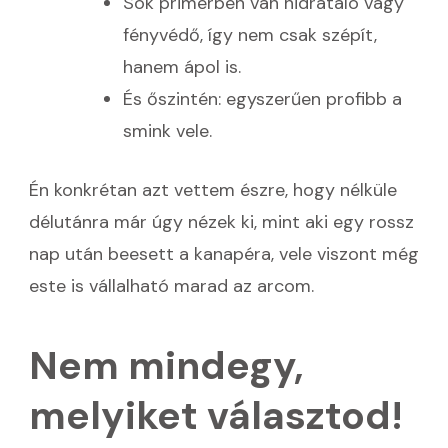
Sok primerben van hidratáló vagy
fényvédő, így nem csak szépít,
hanem ápol is.
És őszintén: egyszerűen profibb a
smink vele.
Én konkrétan azt vettem észre, hogy nélküle
délutánra már úgy nézek ki, mint aki egy rossz
nap után beesett a kanapéra, vele viszont még
este is vállalható marad az arcom.
Nem mindegy,
melyiket választod!