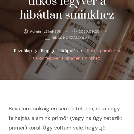
titkos fegyver a
hibátlan sminkhez
Admin_L81mN35N
2025.09.20.
A(Z)
NINCS HOZZÁSZÓLÁS
SMINK
PRIMŐR
Kezdőlap
Blog
Bőrápolás
Smink primőr – a
–
titkos fegyver a hibátlan sminkhez
A
TITKOS
FEGYVER
A
HIBÁTLAN
SMINKHEZ
BEJEGYZÉSHEZ
Bevallom, sokáig én sem értettem, mi a nagy
felhajtás a smink primőr (vagy ha úgy tetszik:
primer) körül. Úgy voltam vele, hogy „jó,