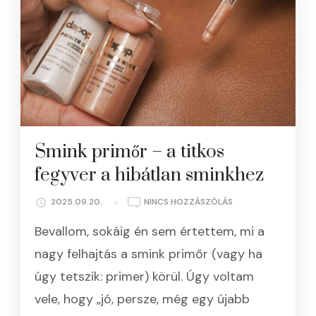
Smink primőr – a titkos
fegyver a hibátlan sminkhez
A(Z)
2025.09.20.
NINCS HOZZÁSZÓLÁS
SMINK
Bevallom, sokáig én sem értettem, mi a
PRIMŐR
–
nagy felhajtás a smink primőr (vagy ha
A
úgy tetszik: primer) körül. Úgy voltam
TITKOS
FEGYVER
vele, hogy „jó, persze, még egy újabb
A