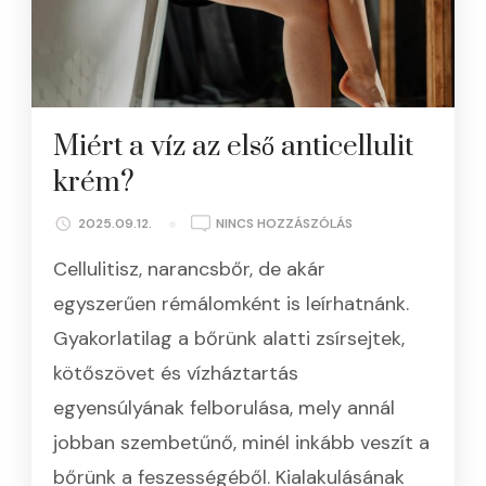
Miért a víz az első anticellulit
krém?
A(Z)
2025.09.12.
NINCS HOZZÁSZÓLÁS
MIÉRT
Cellulitisz, narancsbőr, de akár
A
VÍZ
egyszerűen rémálomként is leírhatnánk.
AZ
Gyakorlatilag a bőrünk alatti zsírsejtek,
ELSŐ
ANTICELLULIT
kötőszövet és vízháztartás
KRÉM?
egyensúlyának felborulása, mely annál
BEJEGYZÉSHEZ
jobban szembetűnő, minél inkább veszít a
bőrünk a feszességéből. Kialakulásának