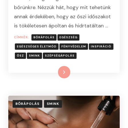
BEJEGYZÉSHEZ
bőrünkre. Nézzük hát, hogy mit tehetünk
annak érdekében, hogy az őszi időszakot
is tökéletesen ápoltan és hidrtatáltan …
CÍMKÉK:
BŐRÁPOLÁS
EGÉSZSÉG
EGÉSZSÉGES ÉLETMÓD
FÉNYVÉDELEM
INSPIRÁCIÓ
ŐSZ
SMINK
SZÉPSÉGÁPOLÁS
Tovább
BŐRÁPOLÁS
SMINK