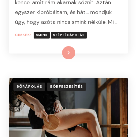
kence, amit rám akarnak sózni”. Aztán
HIBÁTLAN
SMINKHEZ
egyszer kipróbáltam, és hát… mondjuk
BEJEGYZÉSHEZ
úgy, hogy azóta nincs smink nélküle. Mi …
CÍMKÉK:
SMINK
SZÉPSÉGÁPOLÁS
Tovább
BŐRÁPOLÁS
BŐRFESZESÍTÉS