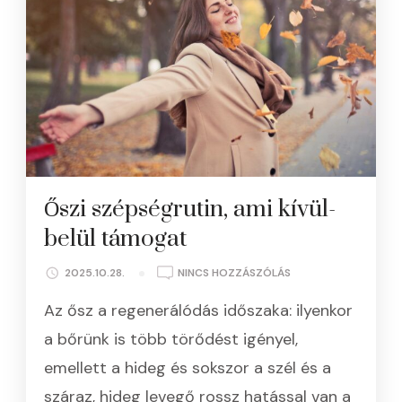
Őszi szépségrutin, ami kívül-
belül támogat
A(Z)
2025.10.28.
NINCS HOZZÁSZÓLÁS
ŐSZI
Az ősz a regenerálódás időszaka: ilyenkor
SZÉPSÉGRUTIN,
AMI
a bőrünk is több törődést igényel,
KÍVÜL-
emellett a hideg és sokszor a szél és a
BELÜL
TÁMOGAT
száraz, hideg levegő rossz hatással van a