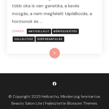
több oka is van: genetika, a kevés
mozgás, a nem megfelelő táplálkozás, a
hormonok és …
CÍMKÉK:
ANTICELLULIT
BŐRFESZESÍTÉS
CELLULITISZ
SZÉPSÉGÁPOLÁS
Tovább
© Copyright 2023 Hellcat.hu. Minden jog fenntartva.
Beauty Salon Lite | Fejlesztette
Blossom Themes
.