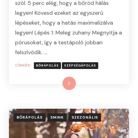
szól. 5 perc elég, hogy a bőröd hálás
KRÉMEZÉST
A
legyen! Kövesd ezeket az egyszerű
MINDENNAPI
lépéseket, hogy a hatás maximalizálva
RUTINODBA?
–
legyen! Lépés 1: Meleg zuhany Megnyitja a
5
pórusokat, így a testápoló jobban
PERCES
SZÉPSÉGRITUÁLÉ
felszívódik. …
A
TÖKÉLETES,
CÍMKÉK:
BŐRÁPOLÁS
SZÉPSÉGÁPOLÁS
FESZES
BŐRÉRT
BEJEGYZÉSHEZ
Tovább
BŐRÁPOLÁS
SMINK
SZEZONÁLIS