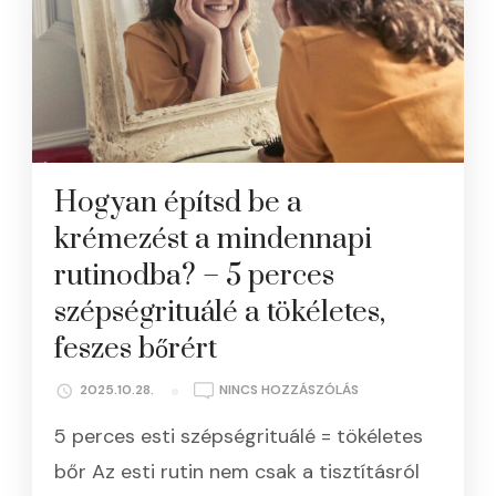
Hogyan építsd be a
krémezést a mindennapi
rutinodba? – 5 perces
szépségrituálé a tökéletes,
feszes bőrért
A(Z)
2025.10.28.
NINCS HOZZÁSZÓLÁS
HOGYAN
5 perces esti szépségrituálé = tökéletes
ÉPÍTSD
BE
bőr Az esti rutin nem csak a tisztításról
A