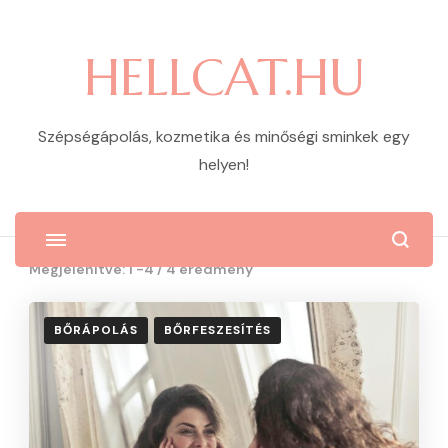
HELLCAT.HU
Szépségápolás, kozmetika és minőségi sminkek egy
helyen!
Megjelenítve: 1 -4 / 4 eredmény
BŐRÁPOLÁS
BŐRFESZESÍTÉS