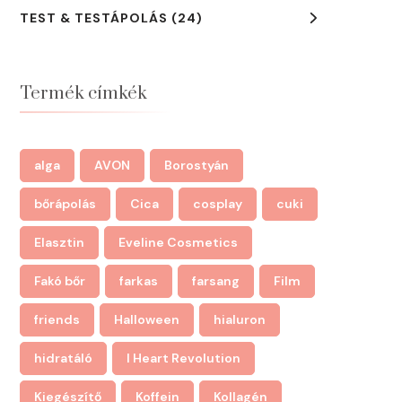
TEST & TESTÁPOLÁS
(24)
Termék címkék
alga
AVON
Borostyán
bőrápolás
Cica
cosplay
cuki
Elasztin
Eveline Cosmetics
Fakó bőr
farkas
farsang
Film
friends
Halloween
hialuron
hidratáló
I Heart Revolution
Kiegészítő
Koffein
Kollagén