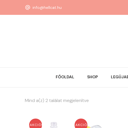
info@hellcat.hu
FŐOLDAL
SHOP
LEGÚJA
Mind a(z) 2 találat megjelenítve
AKCIÓ!
AKCIÓ!