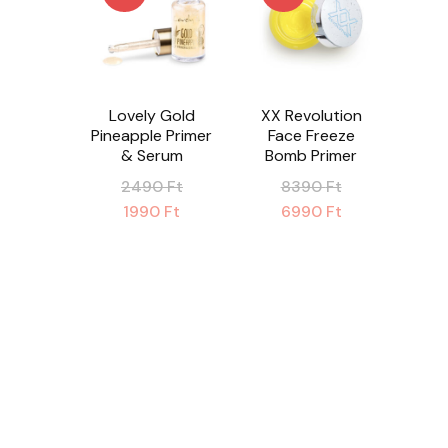
Lovely Gold
XX Revolution
Pineapple Primer
Face Freeze
& Serum
Bomb Primer
Original
Original
2490
Ft
8390
Ft
price
price
Current
Current
1990
Ft
6990
Ft
was:
was:
price
price
2490 Ft.
8390 Ft.
is:
is:
1990 Ft.
6990 Ft.