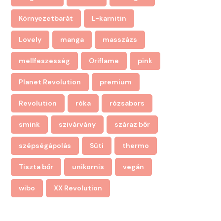
Környezetbarát
L-karnitin
Lovely
manga
masszázs
mellfeszesség
Oriflame
pink
Planet Revolution
premium
Revolution
róka
rózsabors
smink
szivárvány
száraz bőr
szépségápolás
Süti
thermo
Tiszta bőr
unikornis
vegán
wibo
XX Revolution