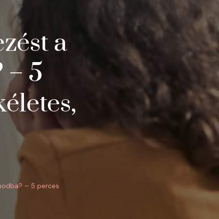
zést a
 – 5
életes,
(Z)
HOGYAN
ÉPÍTSD
inodba? – 5 perces
BE
A
KRÉMEZÉST