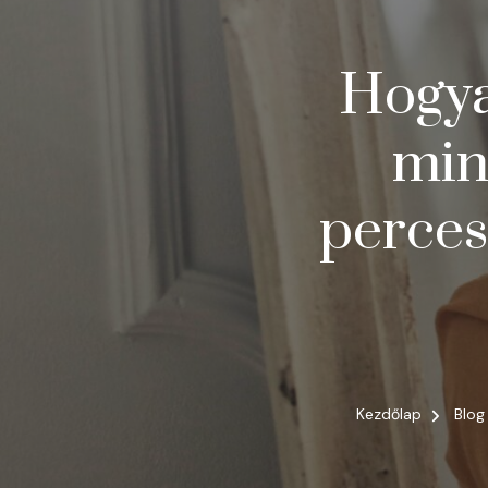
Hogya
min
perces
Kezdőlap
Blo