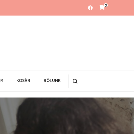
0
ÁR
KOSÁR
RÓLUNK