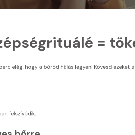
zépségrituálé = tök
 5 perc elég, hogy a bőröd hálás legyen! Kövesd ezeket
an felszívódik.
ves bőrre