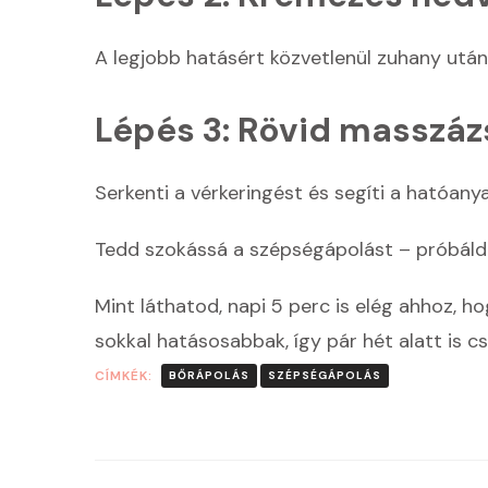
A legjobb hatásért közvetlenül zuhany után
Lépés 3: Rövid masszáz
Serkenti a vérkeringést és segíti a hatóany
Tedd szokássá a szépségápolást – próbáld
Mint láthatod, napi 5 perc is elég ahhoz, ho
sokkal hatásosabbak, így pár hét alatt is cs
CÍMKÉK:
BŐRÁPOLÁS
SZÉPSÉGÁPOLÁS