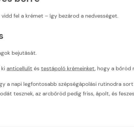
 vidd fel a krémet – így bezárod a nedvességet.
s
agok bejutását.
 ki
anticellulit
és
testápoló krémeinket
, hogy a bőröd 
gy a napi legfontosabb szépségápolási rutinodra sort k
odát tesznek, az arcbőröd pedig friss, ápolt, és feszes