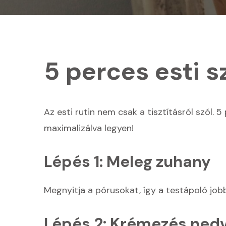
5 perces esti s
Az esti rutin nem csak a tisztításról szól.
maximalizálva legyen!
Lépés 1: Meleg zuhany
Megnyitja a pórusokat, így a testápoló jobb
Lépés 2: Krémezés ned