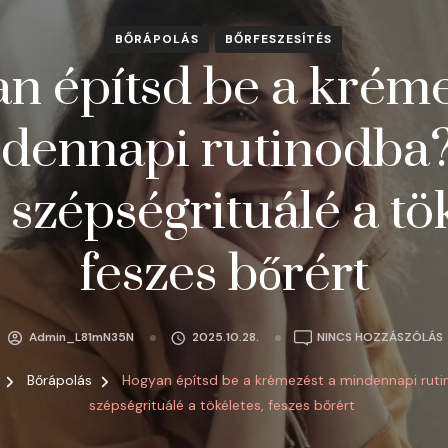
BŐRÁPOLÁS
BŐRFESZESÍTÉS
n építsd be a kréme
dennapi rutinodba?
 szépségrituálé a tök
feszes bőrért
A
Admin_L81mN35N
2025.10.28.
NINCS HOZZÁSZÓLÁS
g
Bőrápolás
Hogyan építsd be a krémezést a mindennapi rut
szépségrituálé a tökéletes, feszes bőrért