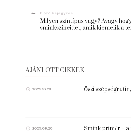
Bejegyzések
Előző bejegyzés
Milyen színtípus vagy? Avagy hogy
navigációja
sminkszíneidet, amik kiemelik a t
AJÁNLOTT CIKKEK
Őszi szépségrutin
2025.10.28.
Smink primőr – a 
2025.09.20.