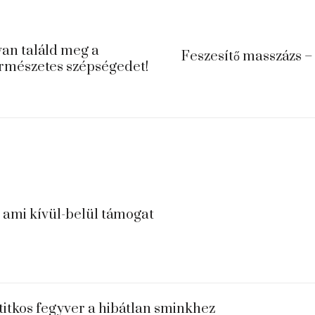
an találd meg a
Feszesítő masszázs – 
ermészetes szépségedet!
, ami kívül-belül támogat
titkos fegyver a hibátlan sminkhez