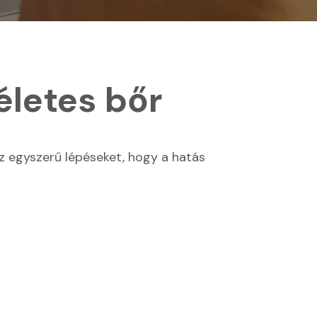
A
MINDENNAPI
RUTINODBA?
–
5
életes bőr
PERCES
SZÉPSÉGRITUÁLÉ
A
TÖKÉLETES,
FESZES
 az egyszerű lépéseket, hogy a hatás
BŐRÉRT
BEJEGYZÉSHEZ