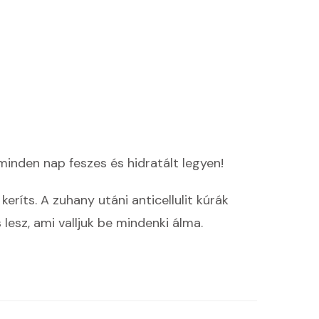
minden nap feszes és hidratált legyen!
eríts. A zuhany utáni anticellulit kúrák
 lesz, ami valljuk be mindenki álma.