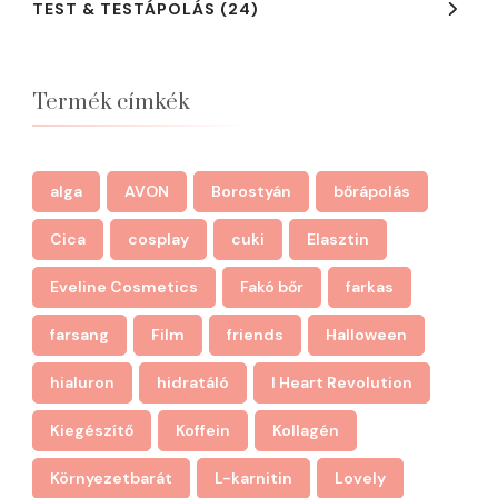
TEST & TESTÁPOLÁS
(24)
Termék címkék
alga
AVON
Borostyán
bőrápolás
Cica
cosplay
cuki
Elasztin
Eveline Cosmetics
Fakó bőr
farkas
farsang
Film
friends
Halloween
hialuron
hidratáló
I Heart Revolution
Kiegészítő
Koffein
Kollagén
Környezetbarát
L-karnitin
Lovely