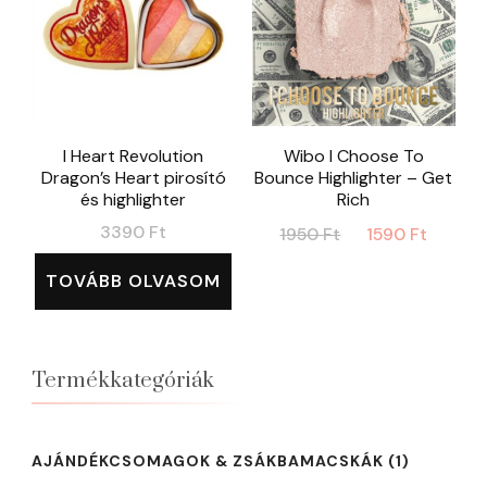
I Heart Revolution
Wibo I Choose To
Dragon’s Heart pirosító
Bounce Highlighter – Get
és highlighter
Rich
Original
Curre
3390
Ft
1950
Ft
1590
Ft
price
price
TOVÁBB OLVASOM
was:
is:
1950 Ft.
1590 F
Termékkategóriák
AJÁNDÉKCSOMAGOK & ZSÁKBAMACSKÁK
(1)