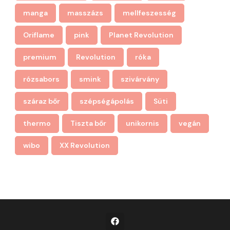
manga
masszázs
mellfeszesség
Oriflame
pink
Planet Revolution
premium
Revolution
róka
rózsabors
smink
szivárvány
száraz bőr
szépségápolás
Süti
thermo
Tiszta bőr
unikornis
vegán
wibo
XX Revolution