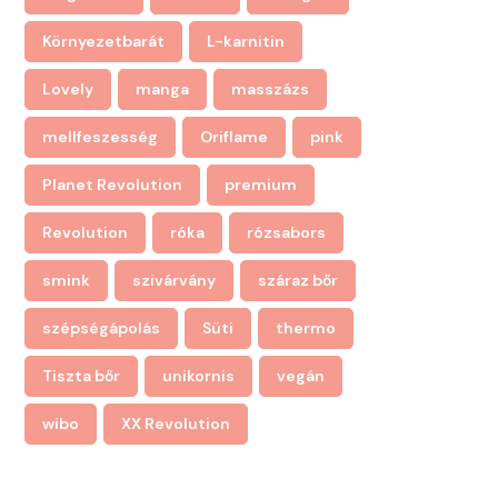
Környezetbarát
L-karnitin
Lovely
manga
masszázs
mellfeszesség
Oriflame
pink
Planet Revolution
premium
Revolution
róka
rózsabors
smink
szivárvány
száraz bőr
szépségápolás
Süti
thermo
Tiszta bőr
unikornis
vegán
wibo
XX Revolution