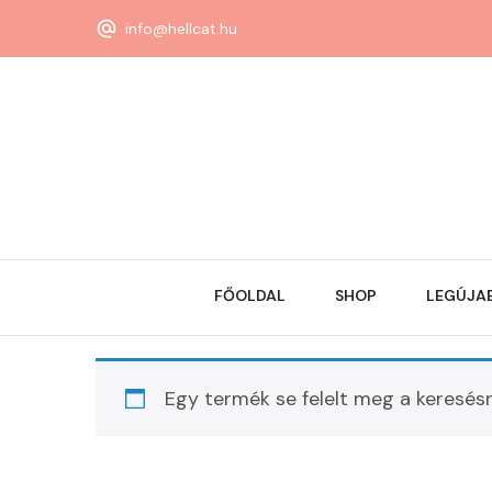
info@hellcat.hu
FŐOLDAL
SHOP
LEGÚJA
Egy termék se felelt meg a keresés