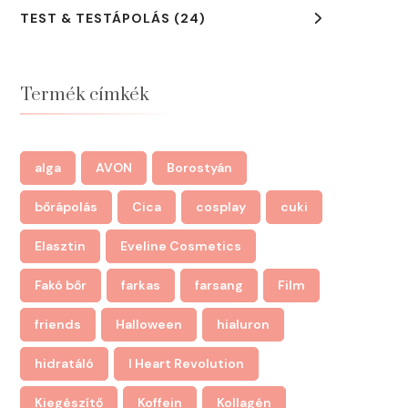
TEST & TESTÁPOLÁS
(24)
Termék címkék
alga
AVON
Borostyán
bőrápolás
Cica
cosplay
cuki
Elasztin
Eveline Cosmetics
Fakó bőr
farkas
farsang
Film
friends
Halloween
hialuron
hidratáló
I Heart Revolution
Kiegészítő
Koffein
Kollagén