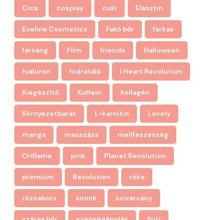
Cica
cosplay
cuki
Elasztin
Eveline Cosmetics
Fakó bőr
farkas
farsang
Film
friends
Halloween
hialuron
hidratáló
I Heart Revolution
Kiegészítő
Koffein
Kollagén
Környezetbarát
L-karnitin
Lovely
manga
masszázs
mellfeszesség
Oriflame
pink
Planet Revolution
premium
Revolution
róka
rózsabors
smink
szivárvány
száraz bőr
szépségápolás
Süti