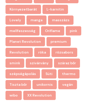
Környezetbarát
L-karnitin
Lovely
manga
masszázs
mellfeszesség
Oriflame
pink
Planet Revolution
premium
Revolution
róka
rózsabors
smink
szivárvány
száraz bőr
szépségápolás
Süti
thermo
Tiszta bőr
unikornis
vegán
wibo
XX Revolution