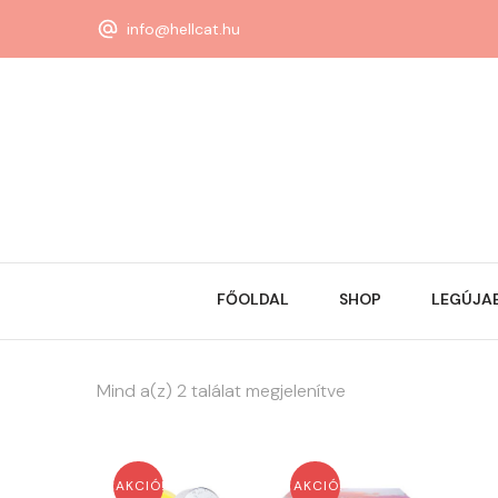
info@hellcat.hu
FŐOLDAL
SHOP
LEGÚJA
Mind a(z) 2 találat megjelenítve
AKCIÓ!
AKCIÓ!