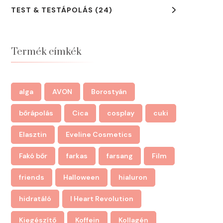
TEST & TESTÁPOLÁS
(24)
Termék címkék
alga
AVON
Borostyán
bőrápolás
Cica
cosplay
cuki
Elasztin
Eveline Cosmetics
Fakó bőr
farkas
farsang
Film
friends
Halloween
hialuron
hidratáló
I Heart Revolution
Kiegészítő
Koffein
Kollagén