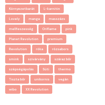
Környezetbarát
L-karnitin
Lovely
manga
masszázs
mellfeszesség
Oriflame
pink
Planet Revolution
premium
Revolution
róka
rózsabors
smink
szivárvány
száraz bőr
szépségápolás
Süti
thermo
Tiszta bőr
unikornis
vegán
wibo
XX Revolution