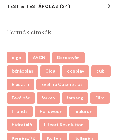
TEST & TESTÁPOLÁS
(24)
Termék címkék
alga
AVON
Borostyán
bőrápolás
Cica
cosplay
cuki
Elasztin
Eveline Cosmetics
Fakó bőr
farkas
farsang
Film
friends
Halloween
hialuron
hidratáló
I Heart Revolution
Kiegészítő
Koffein
Kollagén