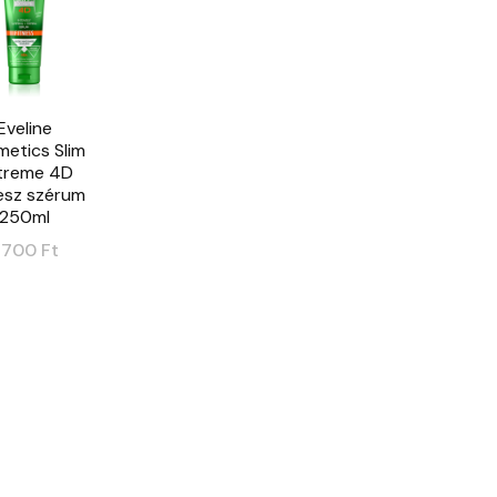
Eveline
etics Slim
treme 4D
esz szérum
250ml
2700
Ft