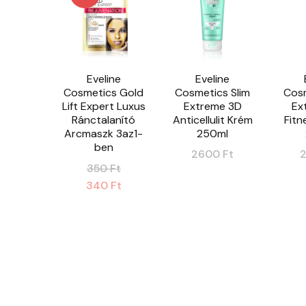
Eveline
Eveline
Cosmetics Gold
Cosmetics Slim
Cosm
Lift Expert Luxus
Extreme 3D
Ex
Ránctalanító
Anticellulit Krém
Fitn
Arcmaszk 3az1-
250ml
ben
2600
Ft
Original
350
Ft
price
Current
340
Ft
was:
price
350 Ft.
is:
340 Ft.