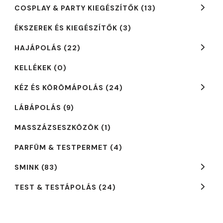
a
COSPLAY & PARTY KIEGÉSZÍTŐK
(13)
termékoldalon
ÉKSZEREK ÉS KIEGÉSZÍTŐK
(3)
választhatók
HAJÁPOLÁS
(22)
ki
KELLÉKEK
(0)
KÉZ ÉS KÖRÖMÁPOLÁS
(24)
LÁBÁPOLÁS
(9)
MASSZÁZSESZKÖZÖK
(1)
PARFÜM & TESTPERMET
(4)
SMINK
(83)
TEST & TESTÁPOLÁS
(24)