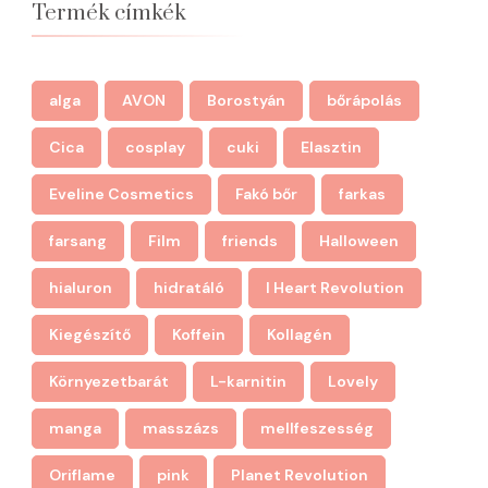
Termék címkék
alga
AVON
Borostyán
bőrápolás
Cica
cosplay
cuki
Elasztin
Eveline Cosmetics
Fakó bőr
farkas
farsang
Film
friends
Halloween
hialuron
hidratáló
I Heart Revolution
Kiegészítő
Koffein
Kollagén
Környezetbarát
L-karnitin
Lovely
manga
masszázs
mellfeszesség
Oriflame
pink
Planet Revolution