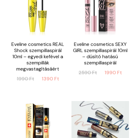
Eveline cosmetics REAL
Eveline cosmetics SEXY
Shock szempillaspirál
GIRL szempillaspirál 10ml
10ml – egyedi kefével a
– dúsító hatású
szempillák
szempillaspirál
megvastagításáért
Original
Curre
2590
Ft
1990
Ft
Original
Current
1990
Ft
1390
Ft
price
price
price
price
was:
is:
was:
is:
2590 Ft.
1990 
1990 Ft.
1390 Ft.