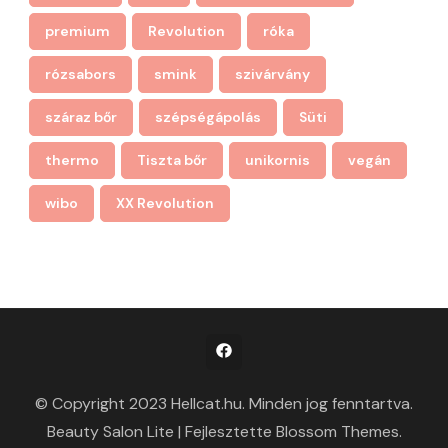
premium
Revolution
róka
rózsabors
smink
szivárvány
száraz bőr
szépségápolás
Süti
thermo
Tiszta bőr
unikornis
vegán
wibo
XX Revolution
© Copyright 2023 Hellcat.hu. Minden jog fenntartva.
Beauty Salon Lite | Fejlesztette
Blossom Themes
.