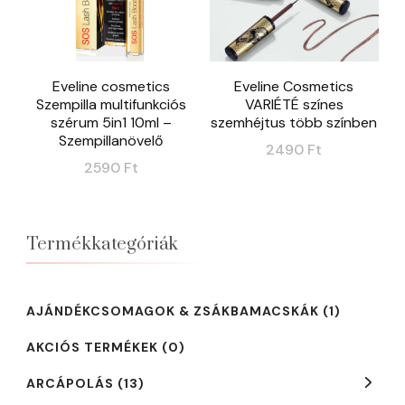
Eveline cosmetics
Eveline Cosmetics
Szempilla multifunkciós
VARIÉTÉ színes
szérum 5in1 10ml –
szemhéjtus több színben
Szempillanövelő
2490
Ft
2590
Ft
Ennek
a
terméknek
Termékkategóriák
több
variációja
AJÁNDÉKCSOMAGOK & ZSÁKBAMACSKÁK
(1)
van.
AKCIÓS TERMÉKEK
(0)
A
változatok
ARCÁPOLÁS
(13)