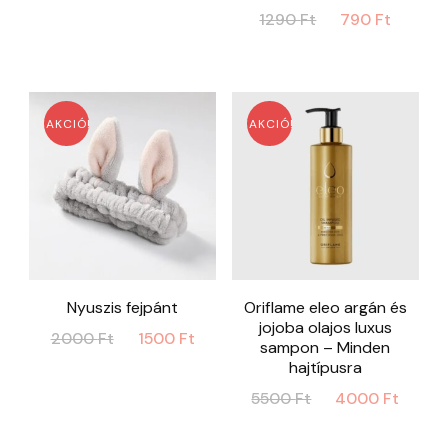
Original
Curre
1290
Ft
790
Ft
was:
is:
price
price
1500 Ft.
1000 Ft.
was:
is:
1290 Ft.
790 Ft
AKCIÓ!
AKCIÓ!
Nyuszis fejpánt
Oriflame eleo argán és
jojoba olajos luxus
Original
Current
2000
Ft
1500
Ft
sampon – Minden
price
price
hajtípusra
was:
is:
Original
Curr
5500
Ft
4000
Ft
2000 Ft.
1500 Ft.
price
price
was:
is: