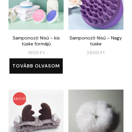
Samponozó fésű – kis
Samponozó fésű – Nagy
tüske formájú
tüske
1900
Ft
2800
Ft
TOVÁBB OLVASOM
AKCIÓ!