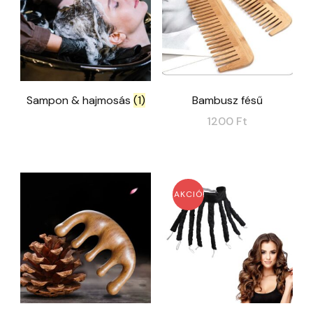
Sampon & hajmosás
(1)
Bambusz fésű
1200
Ft
AKCIÓ!