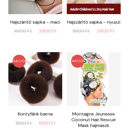
Hajszárító sapka – maci
Hajszárító sapka – nyuszi
Original
Current
Original
Curr
4500
Ft
2900
Ft
5500
Ft
3900
Ft
price
price
price
price
was:
is:
was:
is:
4500 Ft.
2900 Ft.
5500 Ft.
3900
AKCIÓ!
AKCIÓ!
Kontyfánk barna
Montagne Jeunesse
Coconut Hair Rescue
Original
Current
1500
Ft
1000
Ft
Mask hajmaszk
price
price