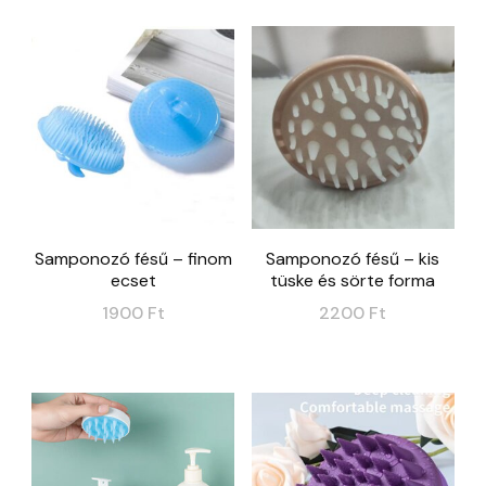
5500 Ft.
4000
Samponozó fésű – finom
Samponozó fésű – kis
ecset
tüske és sörte forma
1900
Ft
2200
Ft