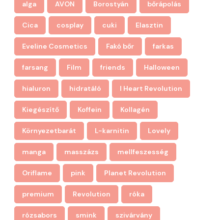
alga
AVON
Borostyán
bőrápolás
Cica
cosplay
cuki
Elasztin
Eveline Cosmetics
Fakó bőr
farkas
farsang
Film
friends
Halloween
hialuron
hidratáló
I Heart Revolution
Kiegészítő
Koffein
Kollagén
Környezetbarát
L-karnitin
Lovely
manga
masszázs
mellfeszesség
Oriflame
pink
Planet Revolution
premium
Revolution
róka
rózsabors
smink
szivárvány