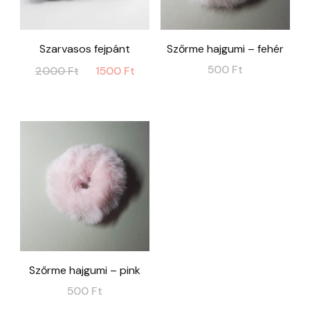
Szarvasos fejpánt
Szőrme hajgumi – fehér
Original
Current
500
Ft
2000
Ft
1500
Ft
price
price
was:
is:
2000 Ft.
1500 Ft.
Szőrme hajgumi – pink
500
Ft