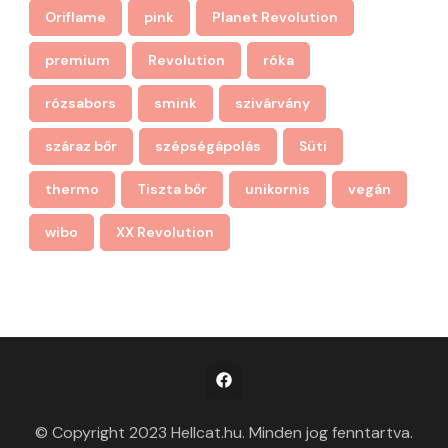
Oriflame
pink
Planet Revolution
premium
Revolution
róka
rózsabors
smink
szivárvány
száraz bőr
szépségápolás
Süti
thermo
Tiszta bőr
unikornis
vegán
wibo
XX Revolution
© Copyright 2023 Hellcat.hu. Minden jog fenntartva.