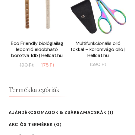
Eco Friendly biológiailag
Multifunkcionális olló
lebomló eldobható
tokkal – körömvágó olló |
borotva 1db | Hellcat.hu
Hellcat.hu
Original
Current
1590
Ft
190
Ft
175
Ft
price
price
was:
is:
190 Ft.
175 Ft.
Termékkategóriák
AJÁNDÉKCSOMAGOK & ZSÁKBAMACSKÁK
(1)
AKCIÓS TERMÉKEK
(0)