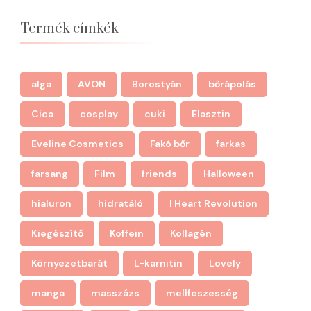
Termék címkék
alga
AVON
Borostyán
bőrápolás
Cica
cosplay
cuki
Elasztin
Eveline Cosmetics
Fakó bőr
farkas
farsang
Film
friends
Halloween
hialuron
hidratáló
I Heart Revolution
Kiegészítő
Koffein
Kollagén
Környezetbarát
L-karnitin
Lovely
manga
masszázs
mellfeszesség