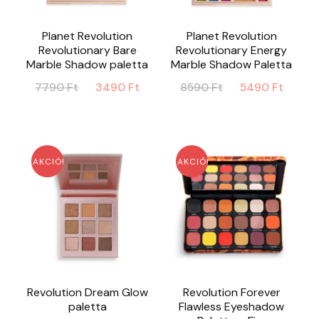
Planet Revolution
Planet Revolution
Revolutionary Bare
Revolutionary Energy
Marble Shadow paletta
Marble Shadow Paletta
Original
Current
Original
Curr
7790
Ft
3490
Ft
8590
Ft
5490
Ft
price
price
price
price
was:
is:
was:
is:
7790 Ft.
3490 Ft.
8590 Ft.
5490 
AKCIÓ!
AKCIÓ!
Revolution Dream Glow
Revolution Forever
paletta
Flawless Eyeshadow