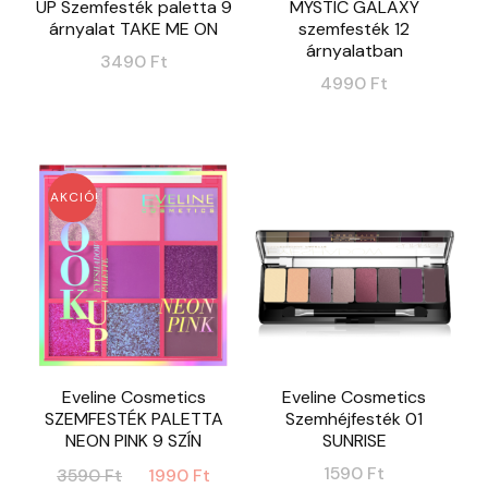
UP Szemfesték paletta 9
MYSTIC GALAXY
árnyalat TAKE ME ON
szemfesték 12
árnyalatban
3490
Ft
4990
Ft
AKCIÓ!
Eveline Cosmetics
Eveline Cosmetics
SZEMFESTÉK PALETTA
Szemhéjfesték 01
NEON PINK 9 SZÍN
SUNRISE
Original
Current
1590
Ft
3590
Ft
1990
Ft