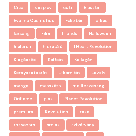
Cica
cosplay
cuki
Elasztin
Eveline Cosmetics
Fakó bőr
farkas
farsang
Film
friends
Halloween
hialuron
hidratáló
I Heart Revolution
Kiegészítő
Koffein
Kollagén
Környezetbarát
L-karnitin
Lovely
manga
masszázs
mellfeszesség
Oriflame
pink
Planet Revolution
premium
Revolution
róka
rózsabors
smink
szivárvány