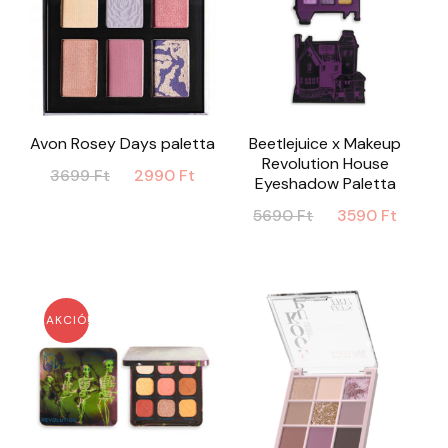
Avon Rosey Days paletta
Beetlejuice x Makeup
Revolution House
Original
Current
3699
Ft
2990
Ft
Eyeshadow Paletta
price
price
Original
Curr
5690
Ft
3590
Ft
was:
is:
price
price
3699 Ft.
2990 Ft.
was:
is:
5690 Ft.
3590 
AKCIÓ!