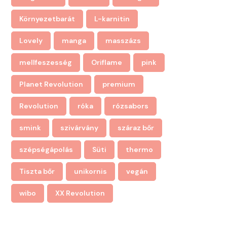
Környezetbarát
L-karnitin
Lovely
manga
masszázs
mellfeszesség
Oriflame
pink
Planet Revolution
premium
Revolution
róka
rózsabors
smink
szivárvány
száraz bőr
szépségápolás
Süti
thermo
Tiszta bőr
unikornis
vegán
wibo
XX Revolution