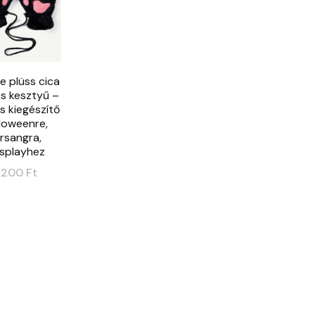
e plüss cica
s kesztyű –
os kiegészítő
loweenre,
arsangra,
splayhez
2200
Ft