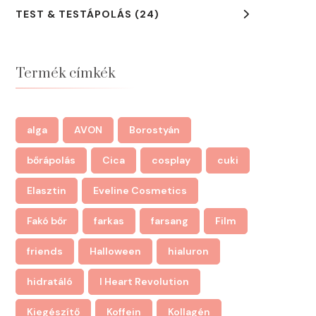
TEST & TESTÁPOLÁS
(24)
Termék címkék
alga
AVON
Borostyán
bőrápolás
Cica
cosplay
cuki
Elasztin
Eveline Cosmetics
Fakó bőr
farkas
farsang
Film
friends
Halloween
hialuron
hidratáló
I Heart Revolution
Kiegészítő
Koffein
Kollagén