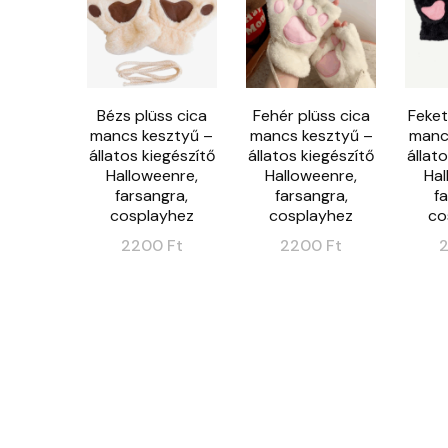
Bézs plüss cica
Fehér plüss cica
Feket
mancs kesztyű –
mancs kesztyű –
manc
állatos kiegészítő
állatos kiegészítő
állat
Halloweenre,
Halloweenre,
Hal
farsangra,
farsangra,
f
cosplayhez
cosplayhez
co
2200
Ft
2200
Ft