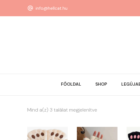
info@hellcat.hu
FŐOLDAL
SHOP
LEGÚJA
Mind a(z) 3 találat megjelenítve