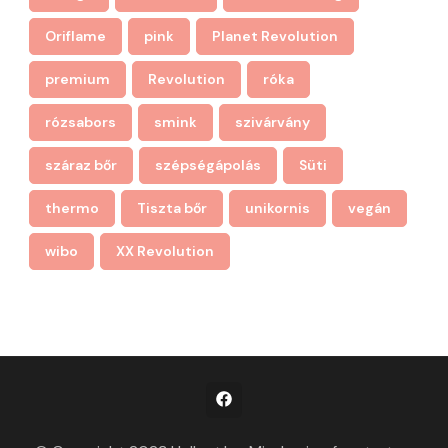
Oriflame
pink
Planet Revolution
premium
Revolution
róka
rózsabors
smink
szivárvány
száraz bőr
szépségápolás
Süti
thermo
Tiszta bőr
unikornis
vegán
wibo
XX Revolution