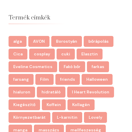
Termék címkék
alga
AVON
Borostyán
bőrápolás
Cica
cosplay
cuki
Elasztin
Eveline Cosmetics
Fakó bőr
farkas
farsang
Film
friends
Halloween
hialuron
hidratáló
I Heart Revolution
Kiegészítő
Koffein
Kollagén
Környezetbarát
L-karnitin
Lovely
manga
masszázs
mellfeszesség