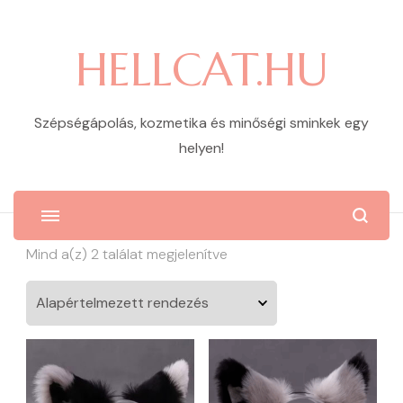
HELLCAT.HU
Szépségápolás, kozmetika és minőségi sminkek egy
helyen!
Mind a(z) 2 találat megjelenítve