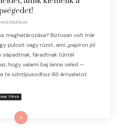
eidet, amik kiemelik a
pségedet!
A(Z)
S HOZZÁSZÓLÁS
MILYEN
pus meghatározása? Biztosan volt már
SZÍNTÍPUS
VAGY?
gy pulcsit vagy rúzst, ami „papíron jól
AVAGY
y sápadtnak, fáradtnak tűntél
HOGYAN
TALÁLD
z, hogy valami baj lenne veled —
MEG
 te színtípusodhoz illő árnyalatot
A
SMINKSZÍNEIDET,
AMIK
KIEMELIK
INK TÍPUS
A
TERMÉSZETES
SZÉPSÉGEDET!
Tovább
BEJEGYZÉSHEZ