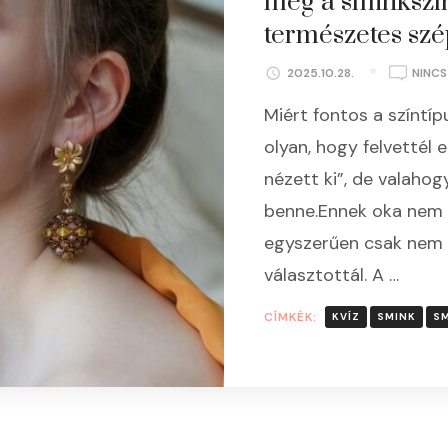
meg a sminkszín
természetes szé
2025.10.28.
NINC
Miért fontos a színtí
olyan, hogy felvettél e
nézett ki”, de valahog
benne.Ennek oka nem a
egyszerűen csak nem a
választottál. A …
CÍMKÉK:
KVÍZ
SMINK
SM