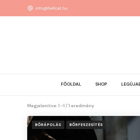
info@hellcat.hu
FŐOLDAL
SHOP
LEGÚJA
Megjelenítve: 1 -1 / 1 eredmény
BŐRÁPOLÁS
BŐRFESZESÍTÉS