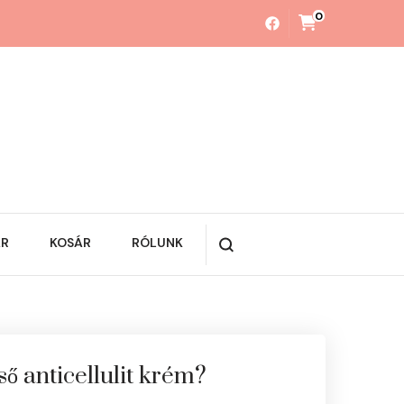
0
ÁR
KOSÁR
RÓLUNK
lső anticellulit krém?