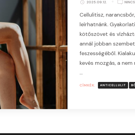
2025.09.12.
NINC
Cellulitisz, narancsbő
leírhatnánk. Gyakorlati
kötőszövet és vízházt
annál jobban szembetű
feszességéből. Kialaku
kevés mozgás, a nem 
…
CÍMKÉK:
ANTICELLULIT
B