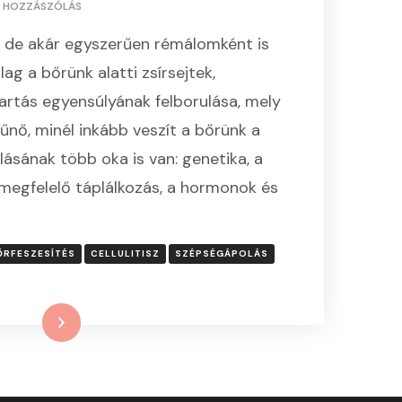
A(Z)
S HOZZÁSZÓLÁS
MIÉRT
r, de akár egyszerűen rémálomként is
A
VÍZ
lag a bőrünk alatti zsírsejtek,
AZ
artás egyensúlyának felborulása, mely
ELSŐ
ANTICELLULIT
nő, minél inkább veszít a bőrünk a
KRÉM?
lásának több oka is van: genetika, a
BEJEGYZÉSHEZ
megfelelő táplálkozás, a hormonok és
ŐRFESZESÍTÉS
CELLULITISZ
SZÉPSÉGÁPOLÁS
Tovább