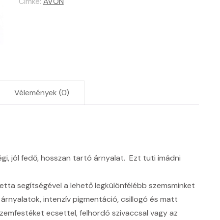
Címke:
AVON
Vélemények (0)
i, jól fedő, hosszan tartó árnyalat. Ezt tuti imádni
etta segítségével a lehető legkülönfélébb szemsminket
árnyalatok, intenzív pigmentáció, csillogó és matt
zemfestéket ecsettel, felhordó szivaccsal vagy az