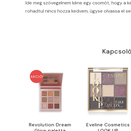
Ide meg szövegelnem kéne egy csomót, hogy a kere
rohadtul nincs hozza kedvem, úgyse olvassa el sen
Kapcsol
AKCIÓ!
Revolution Dream
Eveline Cosmetics
Glow paletta
LOOK UP