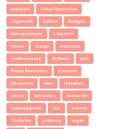
hidratáló
I Heart Revolution
Kiegészítő
Koffein
Kollagén
Környezetbarát
L-karnitin
Lovely
manga
masszázs
mellfeszesség
Oriflame
pink
Planet Revolution
premium
Revolution
róka
rózsabors
smink
szivárvány
száraz bőr
szépségápolás
Süti
thermo
Tiszta bőr
unikornis
vegán