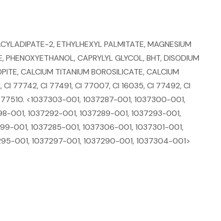
YACYLADIPATE-2, ETHYLHEXYL PALMITATE, MAGNESIUM
 PHENOXYETHANOL, CAPRYLYL GLYCOL, BHT, DISODIUM
PITE, CALCIUM TITANIUM BOROSILICATE, CALCIUM
 CI 77742, CI 77491, CI 77007, CI 16035, CI 77492, CI
CI 77510. <1037303-001, 1037287-001, 1037300-001,
98-001, 1037292-001, 1037289-001, 1037293-001,
99-001, 1037285-001, 1037306-001, 1037301-001,
295-001, 1037297-001, 1037290-001, 1037304-001>