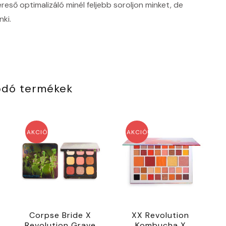
ső optimalizáló minél feljebb soroljon minket, de
ki.
ódó termékek
AKCIÓ!
AKCIÓ!
Corpse Bride X
XX Revolution
Revolution Grave
Kombucha X