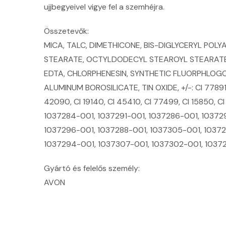
ujjbegyeivel vigye fel a szemhéjra.
Összetevők:
MICA, TALC, DIMETHICONE, BIS-DIGLYCERYL POL
STEARATE, OCTYLDODECYL STEAROYL STEARATE,
EDTA, CHLORPHENESIN, SYNTHETIC FLUORPHLOGO
ALUMINUM BOROSILICATE, TIN OXIDE, +/-: CI 77891,
42090, CI 19140, CI 45410, CI 77499, CI 15850, 
1037284-001, 1037291-001, 1037286-001, 10372
1037296-001, 1037288-001, 1037305-001, 10372
1037294-001, 1037307-001, 1037302-001, 1037
Gyártó és felelős személy:
AVON