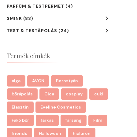
PARFÜM & TESTPERMET
(4)
SMINK
(83)
TEST & TESTÁPOLÁS
(24)
Termék címkék
alga
AVON
Borostyán
bőrápolás
Cica
cosplay
cuki
Elasztin
Eveline Cosmetics
Fakó bőr
farkas
farsang
Film
friends
Halloween
hialuron