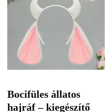
Bocifüles állatos
hajráf – kiegészítő