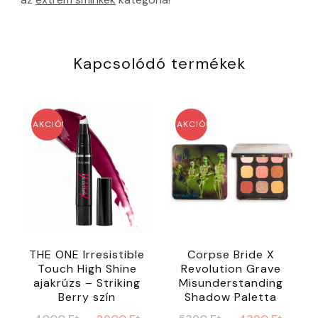
Kapcsolódó termékek
AKCIÓ!
AKCIÓ!
THE ONE Irresistible
Corpse Bride X
Touch High Shine
Revolution Grave
ajakrúzs – Striking
Misunderstanding
Berry szín
Shadow Paletta
Original
Current
Original
Curr