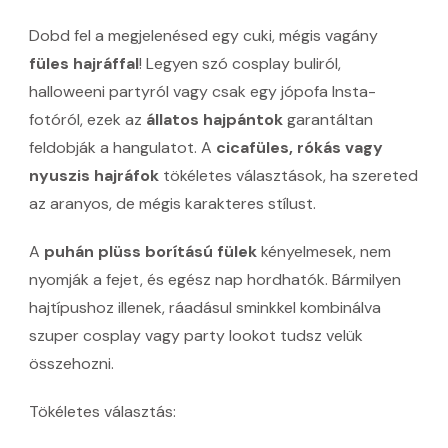
Dobd fel a megjelenésed egy cuki, mégis vagány
füles hajráffal
! Legyen szó cosplay buliról,
halloweeni partyról vagy csak egy jópofa Insta-
fotóról, ezek az
állatos hajpántok
garantáltan
feldobják a hangulatot. A
cicafüles, rókás vagy
nyuszis hajráfok
tökéletes választások, ha szereted
az aranyos, de mégis karakteres stílust.
A
puhán plüss borítású fülek
kényelmesek, nem
nyomják a fejet, és egész nap hordhatók. Bármilyen
hajtípushoz illenek, ráadásul sminkkel kombinálva
szuper cosplay vagy party lookot tudsz velük
összehozni.
Tökéletes választás: