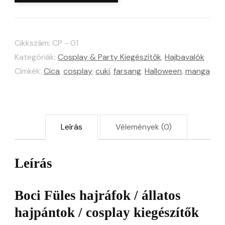
hajráf
-
Cikkszám:
CP - 01
kiegészítő
Kategóriák:
Cosplay & Party Kiegészítők
,
Hajbavalók
Halloweenre,
Címkék:
Cica
,
cosplay
,
cuki
,
farsang
,
Halloween
,
manga
farsangra,
cosplayhez
mennyiség
Leírás
Vélemények (0)
Leírás
Boci Füles hajráfok / állatos
hajpántok / cosplay kiegészítők