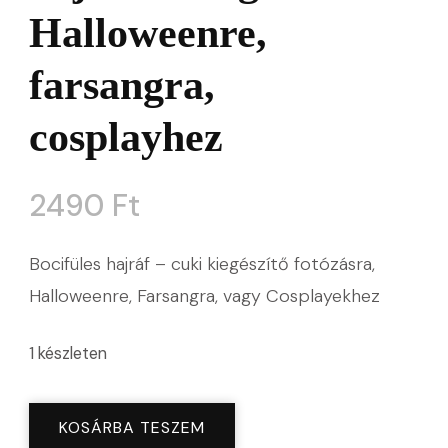
Halloweenre,
farsangra,
cosplayhez
2490
Ft
Bocifüles hajráf – cuki kiegészítő fotózásra,
Halloweenre, Farsangra, vagy Cosplayekhez
1 készleten
Bocifüles
KOSÁRBA TESZEM
állatos