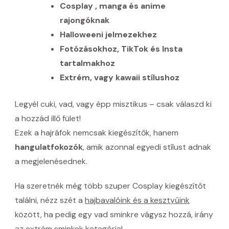
Cosplay , manga és anime
rajongóknak
Halloweeni jelmezekhez
Fotózásokhoz, TikTok és Insta
tartalmakhoz
Extrém, vagy kawaii stílushoz
Legyél cuki, vad, vagy épp misztikus – csak válaszd ki
a hozzád illő fület!
Ezek a hajráfok nemcsak kiegészítők, hanem
hangulatfokozók
, amik azonnal egyedi stílust adnak
a megjelenésednek.
Ha szeretnék még több szuper Cosplay kiegészítőt
találni, nézz szét a
hajbavalóink és a kesztyűink
között, ha pedig egy vad sminkre vágysz hozzá, irány
az
extrém sminkek
kategória!