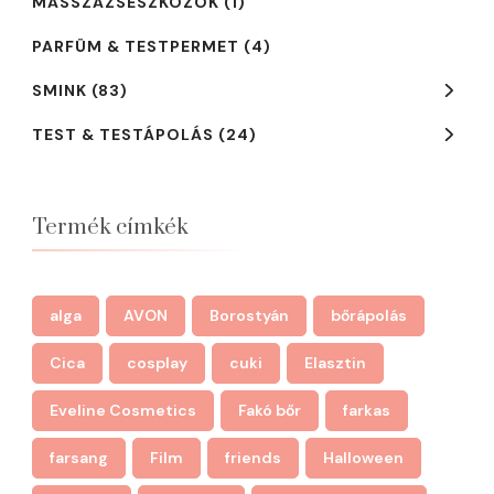
MASSZÁZSESZKÖZÖK
(1)
PARFÜM & TESTPERMET
(4)
SMINK
(83)
TEST & TESTÁPOLÁS
(24)
Termék címkék
alga
AVON
Borostyán
bőrápolás
Cica
cosplay
cuki
Elasztin
Eveline Cosmetics
Fakó bőr
farkas
farsang
Film
friends
Halloween