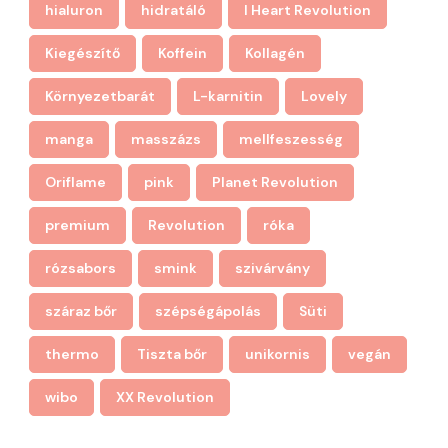
hialuron
hidratáló
I Heart Revolution
Kiegészítő
Koffein
Kollagén
Környezetbarát
L-karnitin
Lovely
manga
masszázs
mellfeszesség
Oriflame
pink
Planet Revolution
premium
Revolution
róka
rózsabors
smink
szivárvány
száraz bőr
szépségápolás
Süti
thermo
Tiszta bőr
unikornis
vegán
wibo
XX Revolution