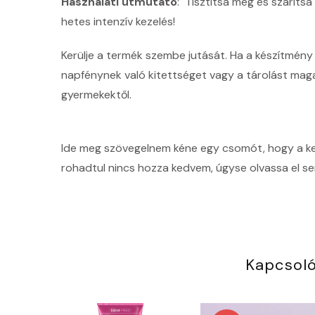
Használati útmutató
: Tisztítsa meg és szárítsa
hetes intenzív kezelés!
Kerülje a termék szembe jutását. Ha a készítmény a 
napfénynek való kitettséget vagy a tárolást maga
gyermekektől.
Ide meg szövegelnem kéne egy csomót, hogy a kere
rohadtul nincs hozza kedvem, úgyse olvassa el sen
Kapcsol