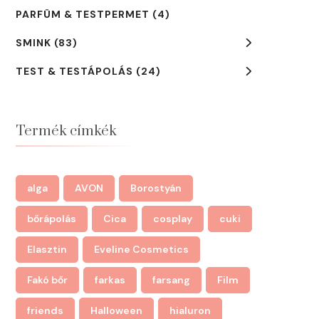
PARFÜM & TESTPERMET
(4)
SMINK
(83)
TEST & TESTÁPOLÁS
(24)
Termék címkék
alga
AVON
Borostyán
bőrápolás
Cica
cosplay
cuki
Elasztin
Eveline Cosmetics
Fakó bőr
farkas
farsang
Film
friends
Halloween
hialuron