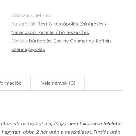
4D
Anticellulit
Cikkszám:
SM - 86
éjszakai
Kategóriák:
Test & testápolás
,
Zsírégetés /
krém
Narancsbőr kezelés / bőrfeszesítés
mennyiség
Címkék:
bőrápolás
,
Eveline Cosmetics
,
Koffein
,
szépségápolás
formációk
Vélemények (0)
mborzati térképből majdhogy nem tükörsima felületet
em hagytam abba 2 hét után a használatot. Fürdés után