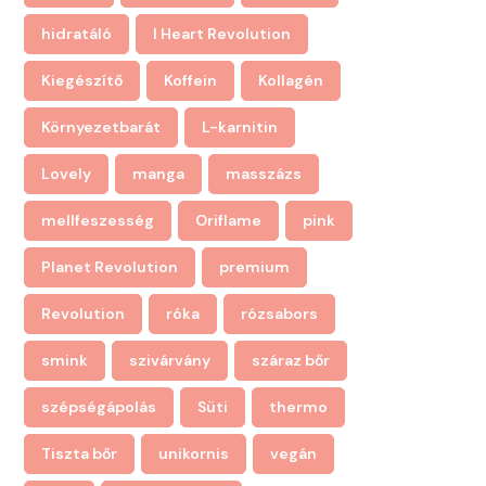
hidratáló
I Heart Revolution
Kiegészítő
Koffein
Kollagén
Környezetbarát
L-karnitin
Lovely
manga
masszázs
mellfeszesség
Oriflame
pink
Planet Revolution
premium
Revolution
róka
rózsabors
smink
szivárvány
száraz bőr
szépségápolás
Süti
thermo
Tiszta bőr
unikornis
vegán