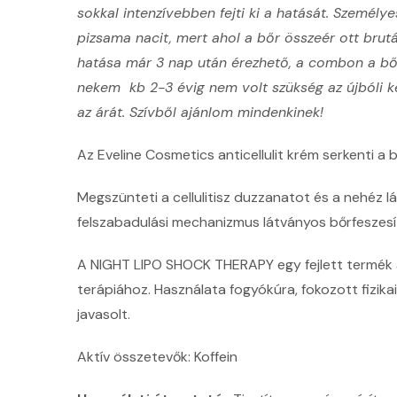
sokkal intenzívebben fejti ki a hatását. Személy
pizsama nacit, mert ahol a bőr összeér ott brutá
hatása már 3 nap után érezhető, a combon a bőr
nekem kb 2-3 évig nem volt szükség az újbóli 
az árát. Szívből ajánlom mindenkinek!
Az Eveline Cosmetics anticellulit krém
serkenti a 
Megszünteti a cellulitisz duzzanatot és a nehéz l
felszabadulási mechanizmus látványos bőrfeszesít
A NIGHT LIPO SHOCK THERAPY egy fejlett termék az
terápiához. Használata fogyókúra, fokozott fizikai 
javasolt.
Aktív összetevők: Koffein