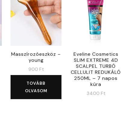
Masszírozóeszköz –
Eveline Cosmetics
young
SLIM EXTREME 4D
SCALPEL TURBÓ
900
Ft
CELLULIT REDUKÁLÓ
250ML – 7 napos
inal
TOVÁBB
kúra
e
ent
OLVASOM
3400
Ft
e
00 Ft.
0 Ft.