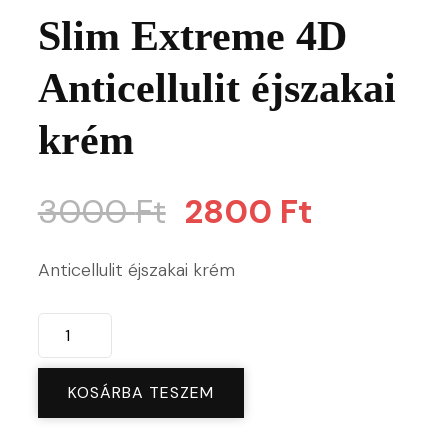
Slim Extreme 4D
Anticellulit éjszakai
krém
Original
Current
3000
Ft
2800
Ft
price
price
Anticellulit éjszakai krém
was:
is:
Eveline
3000 Ft.
2800 Ft.
Cosmetics
Slim
KOSÁRBA TESZEM
Extreme