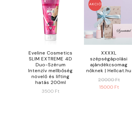
AKCIÓ!
Eveline Cosmetics
XXXXL
SLIM EXTREME 4D
szépségápolási
Duo-Szérum
ajándékcsomag
Intenzív mellbőség
nőknek | Hellcat.hu
növelő és lifting
Orig
20000
Ft
hatás 200ml
pric
Curr
15000
Ft
3500
Ft
was:
pric
200
is:
1500