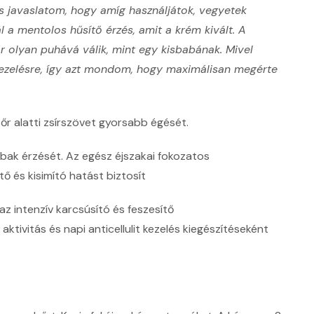
es javaslatom, hogy amíg használjátok, vegyetek
l a mentolos hűsítő érzés, amit a krém kivált. A
 olyan puhává válik, mint egy kisbabának. Mivel
kezelésre, így azt mondom, hogy maximálisan megérte
bőr alatti zsírszövet gyorsabb égését.
ábak érzését. Az egész éjszakai fokozatos
ő és kisimító hatást biztosít
 intenzív karcsúsító és feszesítő
aktivitás és napi anticellulit kezelés kiegészítéseként