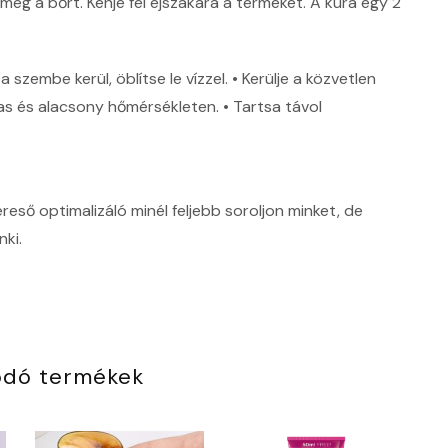
 meg a bőrt. Kenje fel éjszakára a terméket. A kúra egy 2
szembe kerül, öblítse le vízzel. • Kerülje a közvetlen
s és alacsony hőmérsékleten. • Tartsa távol
ső optimalizáló minél feljebb soroljon minket, de
ki.
ódó termékek