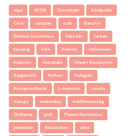
alga
AVON
Borostyán
bőrápolás
Cica
cosplay
cuki
Elasztin
Eveline Cosmetics
Fakó bőr
farkas
farsang
Film
friends
Halloween
hialuron
hidratáló
I Heart Revolution
Kiegészítő
Koffein
Kollagén
Környezetbarát
L-karnitin
Lovely
manga
masszázs
mellfeszesség
Oriflame
pink
Planet Revolution
premium
Revolution
róka