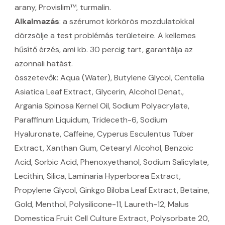
arany, Provislim™, turmalin.
Alkalmazás
: a szérumot körkörös mozdulatokkal
dörzsölje a test problémás területeire. A kellemes
hűsítő érzés, ami kb. 30 percig tart, garantálja az
azonnali hatást.
összetevők: Aqua (Water), Butylene Glycol, Centella
Asiatica Leaf Extract, Glycerin, Alcohol Denat.,
Argania Spinosa Kernel Oil, Sodium Polyacrylate,
Paraffinum Liquidum, Trideceth-6, Sodium
Hyaluronate, Caffeine, Cyperus Esculentus Tuber
Extract, Xanthan Gum, Cetearyl Alcohol, Benzoic
Acid, Sorbic Acid, Phenoxyethanol, Sodium Salicylate,
Lecithin, Silica, Laminaria Hyperborea Extract,
Propylene Glycol, Ginkgo Biloba Leaf Extract, Betaine,
Gold, Menthol, Polysilicone-11, Laureth-12, Malus
Domestica Fruit Cell Culture Extract, Polysorbate 20,