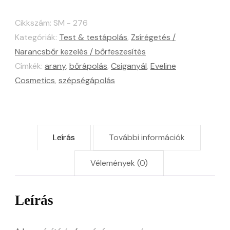
4D
Gold
Cikkszám:
SM - 276
feszesítő
Kategóriák:
Test & testápolás
,
Zsírégetés /
és
Narancsbőr kezelés / bőrfeszesítés
formázó
Címkék:
arany
,
bőrápolás
,
Csiganyál
,
Eveline
Cosmetics
,
szépségápolás
szérum
250ml
mennyiség
Leírás
További információk
Vélemények (0)
Leírás