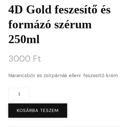
4D Gold feszesítő és
formázó szérum
250ml
3000
Ft
Narancsbőr és zsírpárnák elleni feszesítő krém
Eveline
Cosmetics
SLIM
KOSÁRBA TESZEM
EXTREME