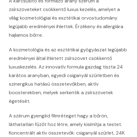
A karcsúsító és formázó arany szérum a
zsírszöveteket csökkentő luxus kezelés, amelyet a
világ kozmetológiai és esztétikai orvostudomány
legújabb eredményei ihlettek. Érzékeny és allergiára
hajlamos bőrre.
A kozmetológia és az esztétikai gyógyászat legújabb
eredményei által ihletett zsírszövet csökkentő
luxuskezelés. Az innovatív formula gazdag tiszta 24
karátos aranyban, egyedi csiganyál szűrletben és
szinergikus hatású összetevőkben, aktív
boosterekben, melyek serkentik a zsírszövetek
égetését.
A szérum gyengéd filmréteget hagy a bőrön,
láthatatlan fűzőt hoz létre, amely kisimítja a testet.
Koncentrált aktív összetevők: csiganyál szűrlet, 24K