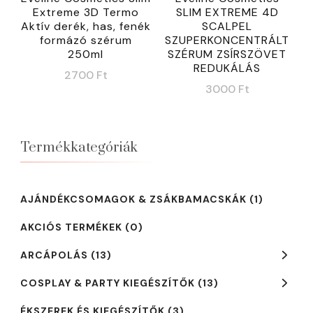
Extreme 3D Termo
SLIM EXTREME 4D
Aktív derék, has, fenék
SCALPEL
formázó szérum
SZUPERKONCENTRÁLT
250ml
SZÉRUM ZSÍRSZÖVET
REDUKÁLÁS
2700
Ft
3000
Ft
Termékkategóriák
AJÁNDÉKCSOMAGOK & ZSÁKBAMACSKÁK
(1)
AKCIÓS TERMÉKEK
(0)
ARCÁPOLÁS
(13)
COSPLAY & PARTY KIEGÉSZÍTŐK
(13)
ÉKSZEREK ÉS KIEGÉSZÍTŐK
(3)