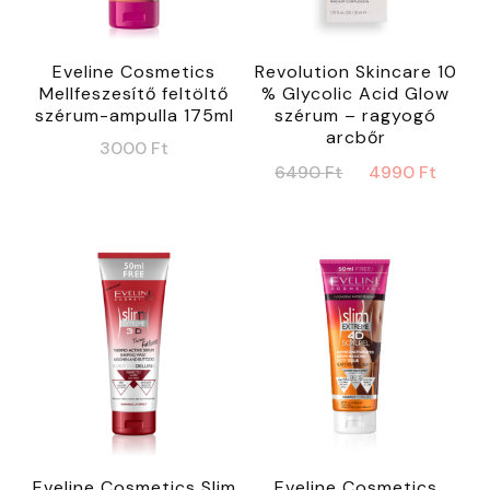
Eveline Cosmetics
Revolution Skincare 10
Mellfeszesítő feltöltő
% Glycolic Acid Glow
szérum-ampulla 175ml
szérum – ragyogó
arcbőr
3000
Ft
Original
Curr
6490
Ft
4990
Ft
price
price
was:
is:
6490 Ft.
4990
Eveline Cosmetics Slim
Eveline Cosmetics