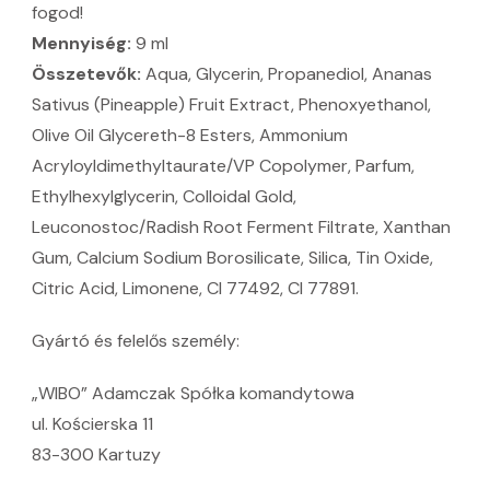
fogod!
Mennyiség:
9 ml
Összetevők:
Aqua, Glycerin, Propanediol, Ananas
Sativus (Pineapple) Fruit Extract, Phenoxyethanol,
Olive Oil Glycereth-8 Esters, Ammonium
Acryloyldimethyltaurate/VP Copolymer, Parfum,
Ethylhexylglycerin, Colloidal Gold,
Leuconostoc/Radish Root Ferment Filtrate, Xanthan
Gum, Calcium Sodium Borosilicate, Silica, Tin Oxide,
Citric Acid, Limonene, CI 77492, CI 77891.
Gyártó és felelős személy:
„WIBO” Adamczak Spółka komandytowa
ul. Kościerska 11
83-300 Kartuzy