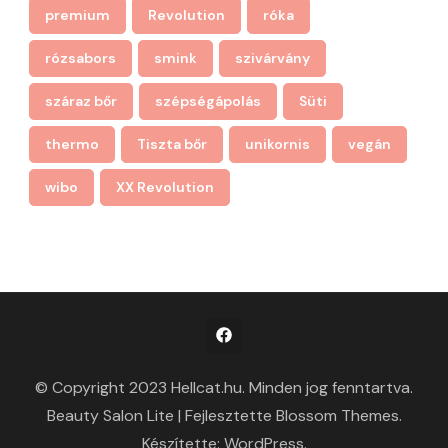
premium
Revolution
róka
rózsabors
smink
szivárvány
száraz bőr
szépségápolás
Süti
thermo
Tiszta bőr
unikornis
vegán
wibo
XX Revolution
© Copyright 2023 Hellcat.hu. Minden jog fenntartva.
Beauty Salon Lite | Fejlesztette
Blossom Themes
.
Készítette:
WordPress
.