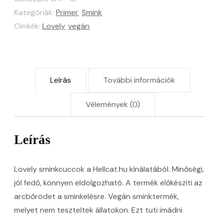
mennyiség
Kategóriák:
Primer
,
Smink
Címkék:
Lovely
,
vegán
Leírás
További információk
Vélemények (0)
Leírás
Lovely sminkcuccok a Hellcat.hu kínálatából. Minőségi,
jól fedő, könnyen eldolgozható. A termék előkészíti az
arcbőrödet a sminkelésre. Vegán sminktermék,
melyet nem teszteltek állatokon. Ezt tuti imádni