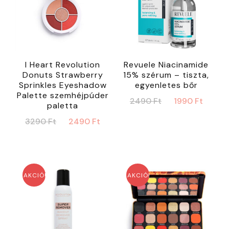
I Heart Revolution
Revuele Niacinamide
Donuts Strawberry
15% szérum – tiszta,
Sprinkles Eyeshadow
egyenletes bőr
Palette szemhéjpúder
Original
Curr
2490
Ft
1990
Ft
paletta
price
price
Original
Current
3290
Ft
2490
Ft
was:
is:
price
price
2490 Ft.
1990 
was:
is:
3290 Ft.
2490 Ft.
AKCIÓ!
AKCIÓ!