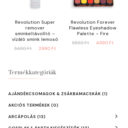
Revolution Super
Revolution Forever
remover
Flawless Eyeshadow
sminkeltávolító –
Palette – Fire
vízáló smink lemosó
Original
Curr
6590
Ft
4990
Ft
Original
Current
5490
Ft
2990
Ft
price
price
price
price
was:
is:
was:
is:
6590 Ft.
4990
5490 Ft.
2990 Ft.
Termékkategóriák
AJÁNDÉKCSOMAGOK & ZSÁKBAMACSKÁK
(1)
AKCIÓS TERMÉKEK
(0)
ARCÁPOLÁS
(13)
COSPLAY & PARTY KIEGÉSZÍTŐK
(13)