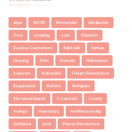
alga
AVON
Borostyán
bőrápolás
Cica
cosplay
cuki
Elasztin
Eveline Cosmetics
Fakó bőr
farkas
farsang
Film
friends
Halloween
hialuron
hidratáló
I Heart Revolution
Kiegészítő
Koffein
Kollagén
Környezetbarát
L-karnitin
Lovely
manga
masszázs
mellfeszesség
Oriflame
pink
Planet Revolution