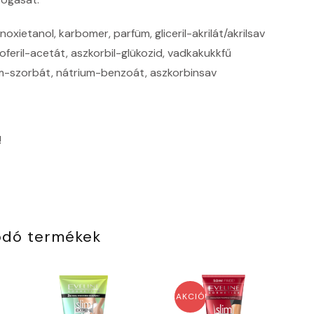
fenoxietanol, karbomer, parfüm, gliceril-akrilát/akrilsav
koferil-acetát, aszkorbil-glükozid, vadkakukkfű
m-szorbát, nátrium-benzoát, aszkorbinsav
!
ódó termékek
AKCIÓ!