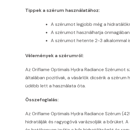
Tippek a szérum használatához:
A szérumot legjobb még a hidratálókré
A szérumot használhatja önmagában is
A szérumot hetente 2-3 alkalommal i
Vélemények a szérumról:
Az Oriflame Optimals Hydra Radiance Szérumot sz
általában pozitívak, a vásárlók dicsérik a szérum
üdébb lett a használata óta.
Összefoglalás:
Az Oriflame Optimals Hydra Radiance Szérum (425
hidratálják és ragyogóvá varázsolják a bőrüket. 
és hatékonyan javítja a bőr hidratáltságát és rag