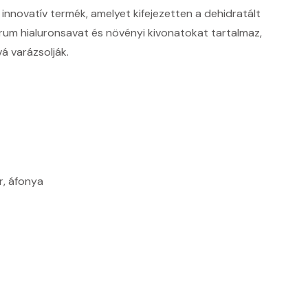
nnovatív termék, amelyet kifejezetten a dehidratált
zérum hialuronsavat és növényi kivonatokat tartalmaz,
á varázsolják.
r, áfonya