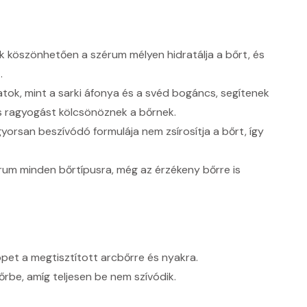
k köszönhetően a szérum mélyen hidratálja a bőrt, és
.
tok, mint a sarki áfonya és a svéd bogáncs, segítenek
s ragyogást kölcsönöznek a bőrnek.
orsan beszívódó formulája nem zsírosítja a bőrt, így
um minden bőrtípusra, még az érzékeny bőrre is
ppet a megtisztított arcbőrre és nyakra.
be, amíg teljesen be nem szívódik.