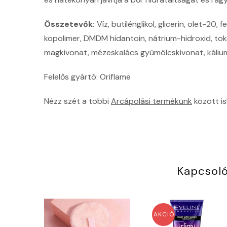
Összetevők:
Víz, butilénglikol, glicerin, olet-20, 
kopolimer, DMDM ​​​​hidantoin, nátrium-hidroxid, to
magkivonat, mézeskalács gyümölcskivonat, káliu
Felelős gyártó: Oriflame
Nézz szét a többi
Arcápolási termékünk
között is
Kapcsol
AKCIÓ!