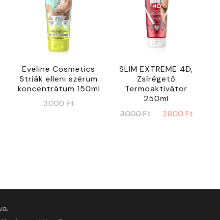
Eveline Cosmetics
SLIM EXTREME 4D,
Striák elleni szérum
Zsírégető
i
koncentrátum 150ml
Termoaktivátor
250ml
3000
Ft
Current
Original
Curre
3000
Ft
2800
Ft
price
price
price
is:
was:
is:
2800 Ft.
3000 Ft.
2800 
va.