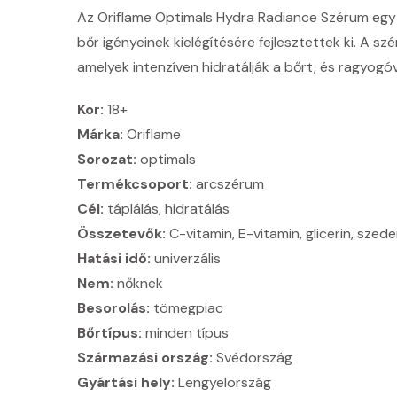
Az Oriflame Optimals Hydra Radiance Szérum egy i
bőr igényeinek kielégítésére fejlesztettek ki. A s
amelyek intenzíven hidratálják a bőrt, és ragyogóv
Kor:
18+
Márka:
Oriflame
Sorozat:
optimals
Termékcsoport:
arcszérum
Cél:
táplálás, hidratálás
Összetevők:
C-vitamin, E-vitamin, glicerin, szede
Hatási idő:
univerzális
Nem:
nőknek
Besorolás:
tömegpiac
Bőrtípus:
minden típus
Származási ország:
Svédország
Gyártási hely:
Lengyelország