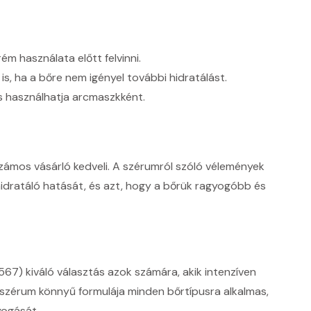
m használata előtt felvinni.
, ha a bőre nem igényel további hidratálást.
s használhatja arcmaszkként.
ámos vásárló kedveli. A szérumról szóló vélemények
 hidratáló hatását, és azt, hogy a bőrük ragyogóbb és
67) kiváló választás azok számára, akik intenzíven
A szérum könnyű formulája minden bőrtípusra alkalmas,
yogását.