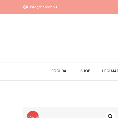
info@hellcat.hu
FŐOLDAL
SHOP
LEGÚJA
AKCIÓ!