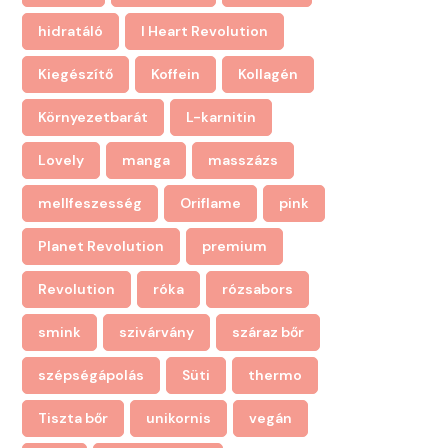
hidratáló
I Heart Revolution
Kiegészítő
Koffein
Kollagén
Környezetbarát
L-karnitin
Lovely
manga
masszázs
mellfeszesség
Oriflame
pink
Planet Revolution
premium
Revolution
róka
rózsabors
smink
szivárvány
száraz bőr
szépségápolás
Süti
thermo
Tiszta bőr
unikornis
vegán