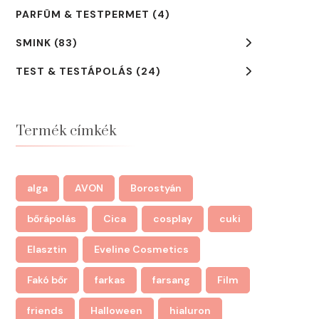
PARFÜM & TESTPERMET
(4)
SMINK
(83)
TEST & TESTÁPOLÁS
(24)
Termék címkék
alga
AVON
Borostyán
bőrápolás
Cica
cosplay
cuki
Elasztin
Eveline Cosmetics
Fakó bőr
farkas
farsang
Film
friends
Halloween
hialuron