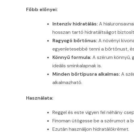
Főbb előnyei:
Intenzív hidratálás:
A hialuronsavna
hosszan tartó hidratáltságot biztosít
Ragyogó bőrtónus:
A növényi kivona
egyenletesebbé tenni a bőrtónust, é
Könnyű formula:
A szérum könnyű, gy
ideális sminkalapnak is.
Minden bőrtípusra alkalmas:
A szér
alkalmazható.
Használata:
Reggel és este vigyen fel néhány cse
Finoman ütögesse be a szérumot a bőr
Ezután használjon hidratálókrémet.