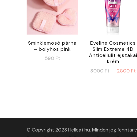
Sminklemosó párna
Eveline Cosmetics
– bolyhos pink
Slim Extreme 4D
Anticellulit éjszaka
590
Ft
krém
Original
3000
Ft
2800
Ft
price
was:
3000 Ft.
© Copyright 2023 Hellcat.hu. Minden jog fenntart