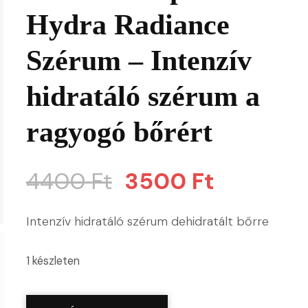
Hydra Radiance
Szérum – Intenzív
hidratáló szérum a
ragyogó bőrért
Original
Current
4400
Ft
3500
Ft
price
price
Intenzív hidratáló szérum dehidratált bőrre
was:
is:
1 készleten
4400 Ft.
3500 Ft.
Oriflame