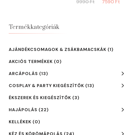
Original
Curr
9990
Ft
7590
Ft
was:
is:
price
price
8390 Ft.
6990 Ft.
was:
is:
9990 Ft.
7590 
Termékkategóriák
AJÁNDÉKCSOMAGOK & ZSÁKBAMACSKÁK
(1)
AKCIÓS TERMÉKEK
(0)
ARCÁPOLÁS
(13)
COSPLAY & PARTY KIEGÉSZÍTŐK
(13)
ÉKSZEREK ÉS KIEGÉSZÍTŐK
(3)
HAJÁPOLÁS
(22)
KELLÉKEK
(0)
KÉZ ÉS KÖRÖMÁPOLÁS
(24)