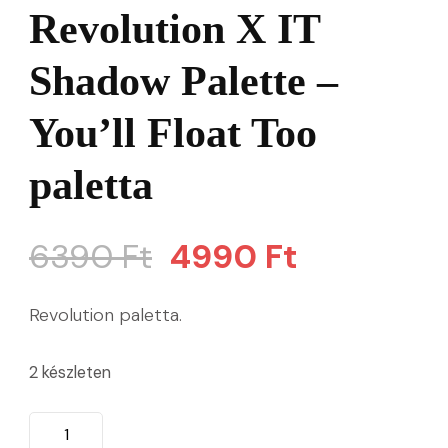
Revolution X IT
Shadow Palette –
You’ll Float Too
paletta
Original
Current
6390
Ft
4990
Ft
price
price
Revolution paletta.
was:
is:
2 készleten
6390 Ft.
4990 Ft.
Revolution