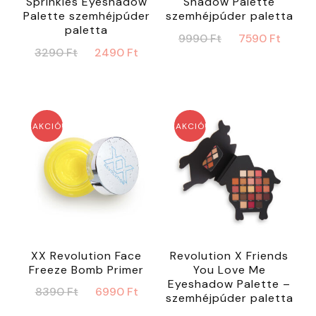
Sprinkles Eyeshadow
Shadow Palette
Palette szemhéjpúder
szemhéjpúder paletta
paletta
Original
Curr
9990
Ft
7590
Ft
Original
Current
3290
Ft
2490
Ft
price
price
price
price
was:
is:
was:
is:
9990 Ft.
7590 
3290 Ft.
2490 Ft.
AKCIÓ!
AKCIÓ!
XX Revolution Face
Revolution X Friends
Freeze Bomb Primer
You Love Me
Eyeshadow Palette –
Original
Current
8390
Ft
6990
Ft
szemhéjpúder paletta
price
price