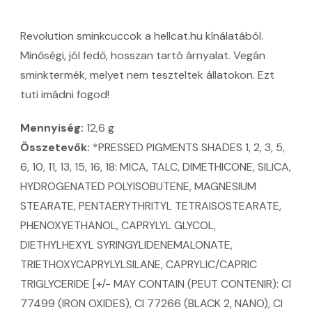
Revolution sminkcuccok a hellcat.hu kínálatából.
Minőségi, jól fedő, hosszan tartó árnyalat. Vegán
sminktermék, melyet nem teszteltek állatokon. Ezt
tuti imádni fogod!
Mennyiség:
12,6 g
Összetevők:
*PRESSED PIGMENTS SHADES 1, 2, 3, 5,
6, 10, 11, 13, 15, 16, 18: MICA, TALC, DIMETHICONE, SILICA,
HYDROGENATED POLYISOBUTENE, MAGNESIUM
STEARATE, PENTAERYTHRITYL TETRAISOSTEARATE,
PHENOXYETHANOL, CAPRYLYL GLYCOL,
DIETHYLHEXYL SYRINGYLIDENEMALONATE,
TRIETHOXYCAPRYLYLSILANE, CAPRYLIC/CAPRIC
TRIGLYCERIDE [+/- MAY CONTAIN (PEUT CONTENIR): CI
77499 (IRON OXIDES), CI 77266 (BLACK 2, NANO), CI