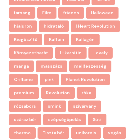
farsang
Film
friends
Halloween
hialuron
hidratáló
I Heart Revolution
Kiegészítő
Koffein
Kollagén
Környezetbarát
L-karnitin
Lovely
manga
masszázs
mellfeszesség
Oriflame
pink
Planet Revolution
premium
Revolution
róka
rózsabors
smink
szivárvány
száraz bőr
szépségápolás
Süti
thermo
Tiszta bőr
unikornis
vegán