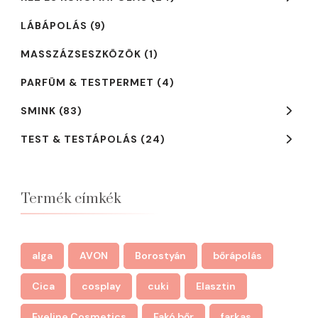
LÁBÁPOLÁS
(9)
MASSZÁZSESZKÖZÖK
(1)
PARFÜM & TESTPERMET
(4)
SMINK
(83)
TEST & TESTÁPOLÁS
(24)
Termék címkék
alga
AVON
Borostyán
bőrápolás
Cica
cosplay
cuki
Elasztin
Eveline Cosmetics
Fakó bőr
farkas