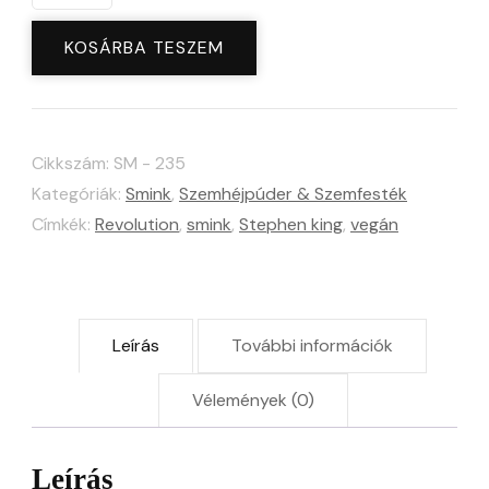
X
IT
KOSÁRBA TESZEM
Shadow
Palette
-
Cikkszám:
SM - 235
You'll
Kategóriák:
Smink
,
Szemhéjpúder & Szemfesték
Float
Címkék:
Revolution
,
smink
,
Stephen king
,
vegán
Too
paletta
mennyiség
Leírás
További információk
Vélemények (0)
Leírás