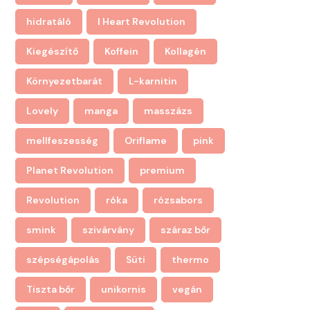
hidratáló
I Heart Revolution
Kiegészítő
Koffein
Kollagén
Környezetbarát
L-karnitin
Lovely
manga
masszázs
mellfeszesség
Oriflame
pink
Planet Revolution
premium
Revolution
róka
rózsabors
smink
szivárvány
száraz bőr
szépségápolás
Süti
thermo
Tiszta bőr
unikornis
vegán