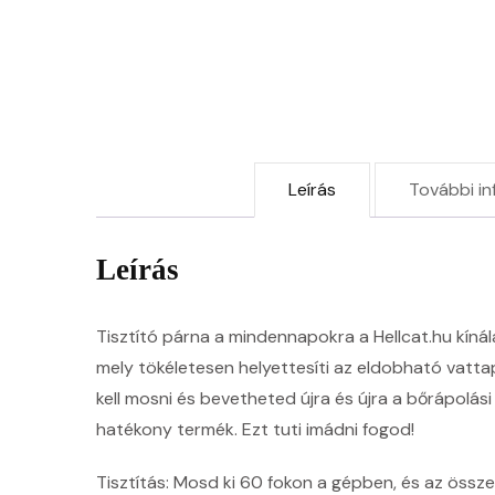
Leírás
További in
Leírás
Tisztító párna a mindennapokra a Hellcat.hu kíná
mely tökéletesen helyettesíti az eldobható vatt
kell mosni és bevetheted újra és újra a bőrápolási
hatékony termék. Ezt tuti imádni fogod!
Tisztítás: Mosd ki 60 fokon a gépben, és az össz