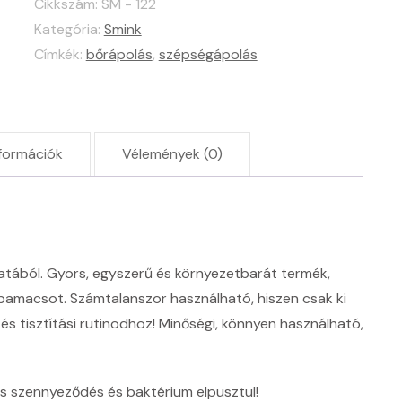
Cikkszám:
SM - 122
Rózsaszín
Kategória:
Smink
mennyiség
Címkék:
bőrápolás
,
szépségápolás
formációk
Vélemények (0)
latából. Gyors, egyszerű és környezetbarát termék,
apamacsot. Számtalanszor használható, hiszen csak ki
 és tisztítási rutinodhoz! Minőségi, könnyen használható,
es szennyeződés és baktérium elpusztul!