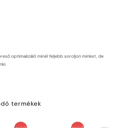
ső optimalizáló minél feljebb soroljon minket, de
ki.
ódó termékek