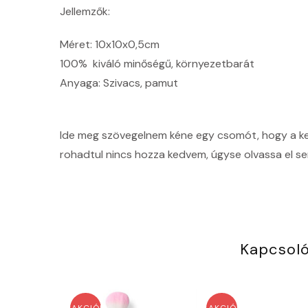
Jellemzők:
Méret: 10x10x0,5cm
100% kiváló minőségű, környezetbarát
Anyaga: Szivacs, pamut
Ide meg szövegelnem kéne egy csomót, hogy a kere
rohadtul nincs hozza kedvem, úgyse olvassa el sen
Kapcsol