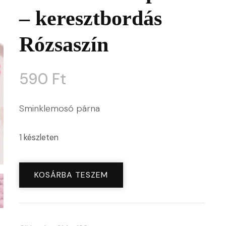
– keresztbordás
Rózsaszín
590
Ft
Sminklemosó párna
1 készleten
Sminklemosó
KOSÁRBA TESZEM
párna
-
keresztbordás