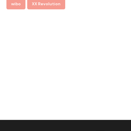
wibo
XX Revolution
nt
t.