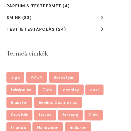
PARFÜM & TESTPERMET
(4)
SMINK
(83)
TEST & TESTÁPOLÁS
(24)
Termék címkék
alga
AVON
Borostyán
bőrápolás
Cica
cosplay
cuki
Elasztin
Eveline Cosmetics
Fakó bőr
farkas
farsang
Film
friends
Halloween
hialuron