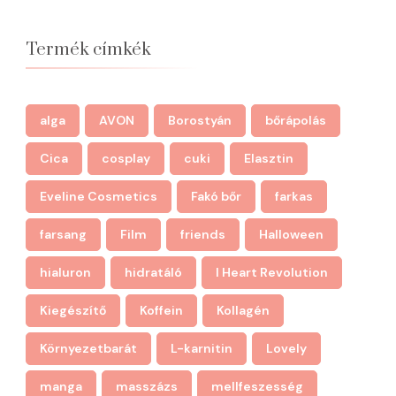
Termék címkék
alga
AVON
Borostyán
bőrápolás
Cica
cosplay
cuki
Elasztin
Eveline Cosmetics
Fakó bőr
farkas
farsang
Film
friends
Halloween
hialuron
hidratáló
I Heart Revolution
Kiegészítő
Koffein
Kollagén
Környezetbarát
L-karnitin
Lovely
manga
masszázs
mellfeszesség