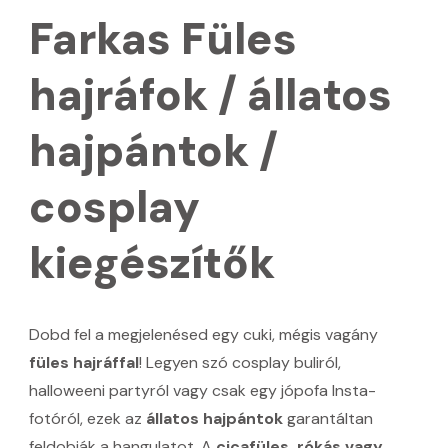
Farkas Füles
hajráfok / állatos
hajpántok /
cosplay
kiegészítők
Dobd fel a megjelenésed egy cuki, mégis vagány
füles hajráffal
! Legyen szó cosplay buliról,
halloweeni partyról vagy csak egy jópofa Insta-
fotóról, ezek az
állatos hajpántok
garantáltan
feldobják a hangulatot. A
cicafüles, rókás vagy