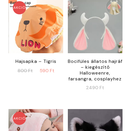
AKCIÓ!
Hajsapka – Tigris
Bocifüles állatos hajráf
– kiegészítő
Original
Current
800
Ft
590
Ft
Halloweenre,
price
price
farsangra, cosplayhez
was:
is:
2490
Ft
800 Ft.
590 Ft.
AKCIÓ!