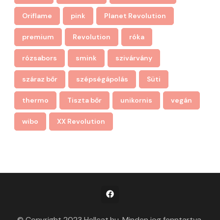
Oriflame
pink
Planet Revolution
premium
Revolution
róka
rózsabors
smink
szivárvány
száraz bőr
szépségápolás
Süti
thermo
Tiszta bőr
unikornis
vegán
wibo
XX Revolution
© Copyright 2023 Hellcat.hu. Minden jog fenntartva.