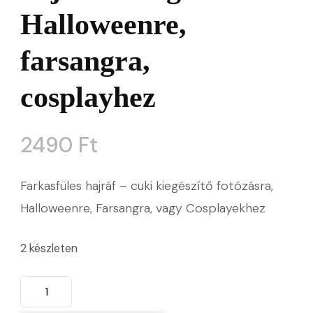
Halloweenre,
farsangra,
cosplayhez
2490
Ft
Farkasfüles hajráf – cuki kiegészítő fotózásra,
Halloweenre, Farsangra, vagy Cosplayekhez
2 készleten
Szürke
farkas