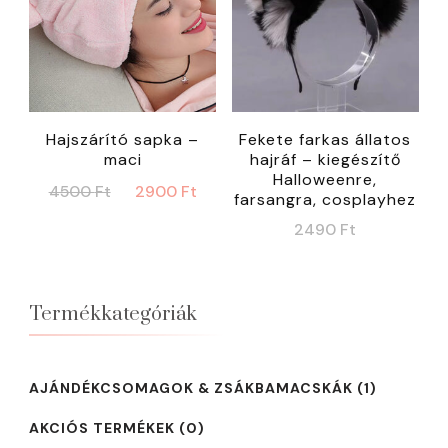
Hajszárító sapka –
Fekete farkas állatos
maci
hajráf – kiegészítő
Halloweenre,
Original
Current
4500
Ft
2900
Ft
farsangra, cosplayhez
price
price
2490
Ft
was:
is:
4500 Ft.
2900 Ft.
Termékkategóriák
AJÁNDÉKCSOMAGOK & ZSÁKBAMACSKÁK
(1)
AKCIÓS TERMÉKEK
(0)