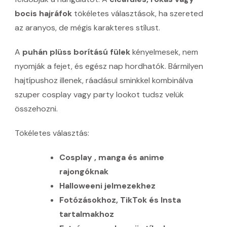
bocis hajráfok
tökéletes választások, ha szereted
az aranyos, de mégis karakteres stílust.
A
puhán plüss borítású fülek
kényelmesek, nem
nyomják a fejet, és egész nap hordhatók. Bármilyen
hajtípushoz illenek, ráadásul sminkkel kombinálva
szuper cosplay vagy party lookot tudsz velük
összehozni.
Tökéletes választás:
Cosplay , manga és anime
rajongóknak
Halloweeni jelmezekhez
Fotózásokhoz, TikTok és Insta
tartalmakhoz