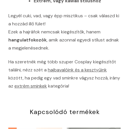
Extrém, vagy kawaii stílushoz
Legyél cuki, vad, vagy épp misztikus – csak válaszd ki
a hozzád illő fület!
Ezek a hajráfok nemcsak kiegészítők, hanem
hangulatfokozók
, amik azonnal egyedi stílust adnak
a megjelenésednek.
Ha szeretnék még több szuper Cosplay kiegészítőt
találni, nézz szét a
hajbavalóink és a kesztyűink
között, ha pedig egy vad sminkre vágysz hozzá, irány
az
extrém sminkek
kategória!
Kapcsolódó termékek