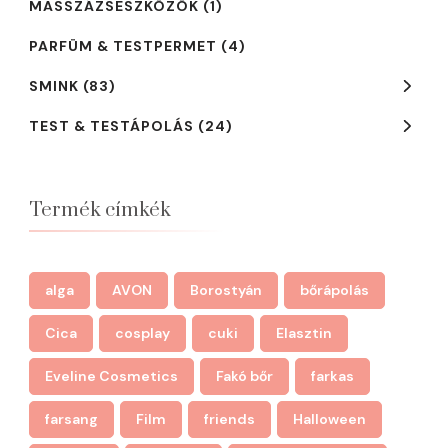
MASSZÁZSESZKÖZÖK
(1)
PARFÜM & TESTPERMET
(4)
SMINK
(83)
TEST & TESTÁPOLÁS
(24)
Termék címkék
alga
AVON
Borostyán
bőrápolás
Cica
cosplay
cuki
Elasztin
Eveline Cosmetics
Fakó bőr
farkas
farsang
Film
friends
Halloween