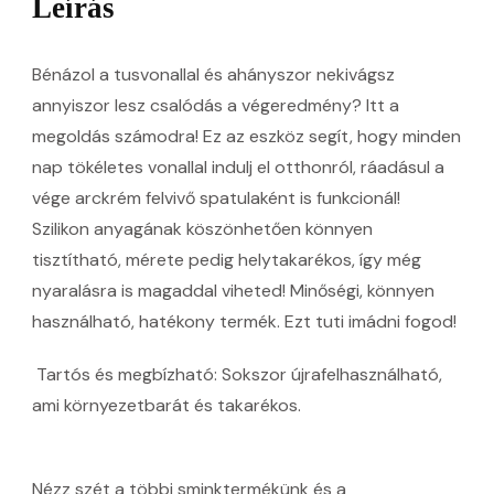
Leírás
Bénázol a tusvonallal és ahányszor nekivágsz
annyiszor lesz csalódás a végeredmény? Itt a
megoldás számodra! Ez az eszköz segít, hogy minden
nap tökéletes vonallal indulj el otthonról, ráadásul a
vége arckrém felvivő spatulaként is funkcionál!
Szilikon anyagának köszönhetően könnyen
tisztítható, mérete pedig helytakarékos, így még
nyaralásra is magaddal viheted! Minőségi, könnyen
használható, hatékony termék. Ezt tuti imádni fogod!
Tartós és megbízható: Sokszor újrafelhasználható,
ami környezetbarát és takarékos.
Nézz szét a többi
sminktermékünk és a