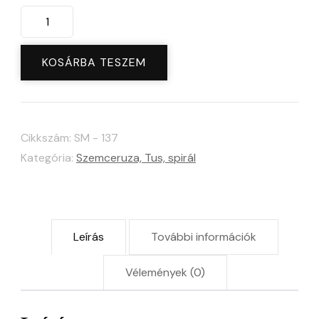
Tusvonal
húzó
és
KOSÁRBA TESZEM
arckrém
spatula
-
Cikkszám:
SM - 137
többfunkciós
Kategória:
Szemceruza, Tus, spirál
eszköz
|
Hellcat.hu
Leírás
További információk
mennyiség
Vélemények (0)