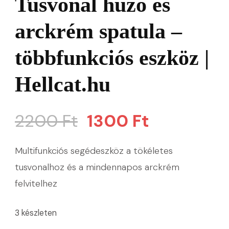
Tusvonal húzó és
arckrém spatula –
többfunkciós eszköz |
Hellcat.hu
Original
Current
2200
Ft
1300
Ft
price
price
Multifunkciós segédeszköz a tökéletes
was:
is:
tusvonalhoz és a mindennapos arckrém
felvitelhez
2200 Ft.
1300 Ft.
3 készleten