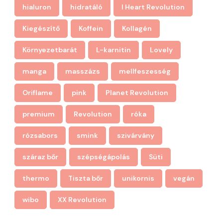
hialuron
hidratáló
I Heart Revolution
Kiegészítő
Koffein
Kollagén
Környezetbarát
L-karnitin
Lovely
manga
masszázs
mellfeszesség
Oriflame
pink
Planet Revolution
premium
Revolution
róka
rózsabors
smink
szivárvány
száraz bőr
szépségápolás
Süti
thermo
Tiszta bőr
unikornis
vegán
wibo
XX Revolution