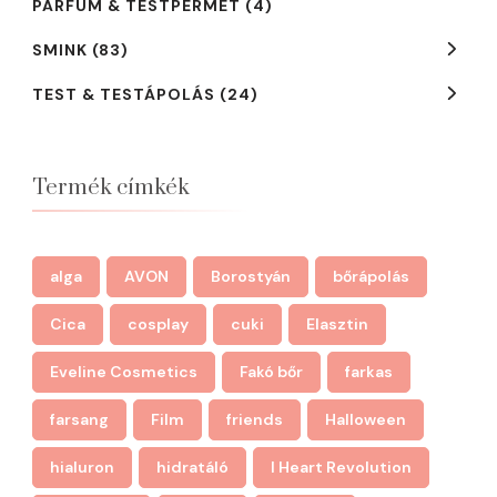
PARFÜM & TESTPERMET
(4)
SMINK
(83)
TEST & TESTÁPOLÁS
(24)
Termék címkék
alga
AVON
Borostyán
bőrápolás
Cica
cosplay
cuki
Elasztin
Eveline Cosmetics
Fakó bőr
farkas
farsang
Film
friends
Halloween
hialuron
hidratáló
I Heart Revolution