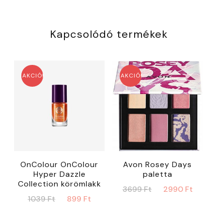
Kapcsolódó termékek
AKCIÓ!
AKCIÓ!
OnColour OnColour
Avon Rosey Days
Hyper Dazzle
paletta
Collection körömlakk
Original
Curr
3699
Ft
2990
Ft
Original
Current
1039
Ft
899
Ft
price
price
price
price
was:
is: