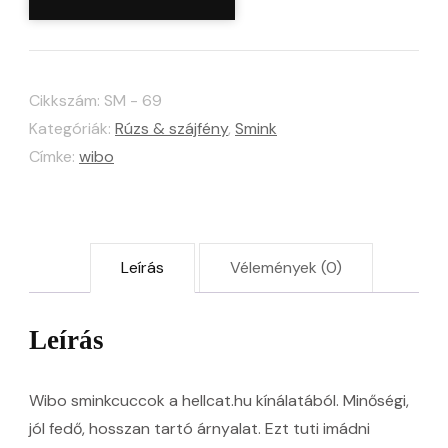
Full
Bloom
Lip
Cikkszám:
SM - 69
Gloss
Kategóriák:
Rúzs & szájfény
,
Smink
mennyiség
Címke:
wibo
Leírás
Vélemények (0)
Leírás
Wibo sminkcuccok a hellcat.hu kínálatából. Minőségi,
jól fedő, hosszan tartó árnyalat. Ezt tuti imádni