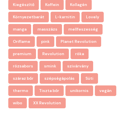
Kiegészítő
Koffein
Kollagén
Környezetbarát
L-karnitin
Lovely
manga
masszázs
mellfeszesség
Oriflame
pink
Planet Revolution
premium
Revolution
róka
rózsabors
smink
szivárvány
száraz bőr
szépségápolás
Süti
thermo
Tiszta bőr
unikornis
vegán
wibo
XX Revolution