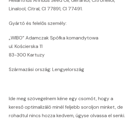
Helianthus Annuus Seed Oil, Geraniol, Citronellol,
Linalool, Citral, CI 77891, CI 77491.
Gyártó és felelős személy:
„WIBO” Adamczak Spółka komandytowa
ul. Kościerska 11
83-300 Kartuzy
Származási ország: Lengyelország
Ide meg szövegelnem kéne egy csomót, hogy a
kereső optimalizáló minél feljebb soroljon minket, de
rohadtul nincs hozza kedvem, úgyse olvassa el senki.