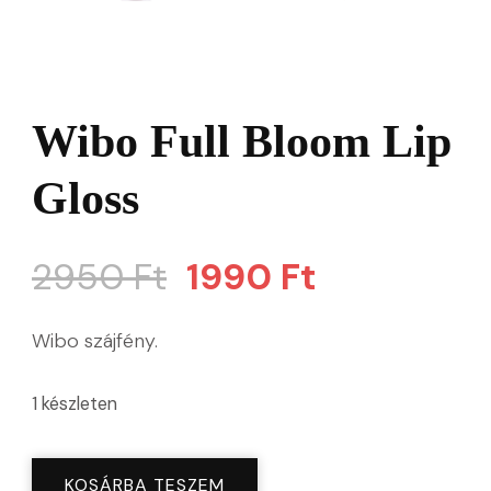
Wibo Full Bloom Lip
Gloss
Original
Current
2950
Ft
1990
Ft
price
price
Wibo szájfény.
was:
is:
1 készleten
2950 Ft.
1990 Ft.
Wibo
KOSÁRBA TESZEM