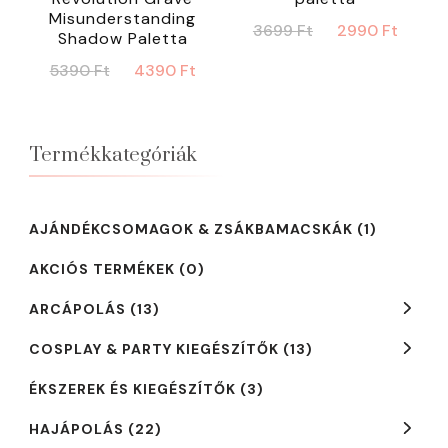
Misunderstanding
Original
Curr
3699
Ft
2990
Ft
Shadow Paletta
price
price
Original
Current
5390
Ft
4390
Ft
was:
is:
price
price
3699 Ft.
2990 
was:
is:
5390 Ft.
4390 Ft.
Termékkategóriák
AJÁNDÉKCSOMAGOK & ZSÁKBAMACSKÁK
(1)
AKCIÓS TERMÉKEK
(0)
ARCÁPOLÁS
(13)
COSPLAY & PARTY KIEGÉSZÍTŐK
(13)
ÉKSZEREK ÉS KIEGÉSZÍTŐK
(3)
HAJÁPOLÁS
(22)