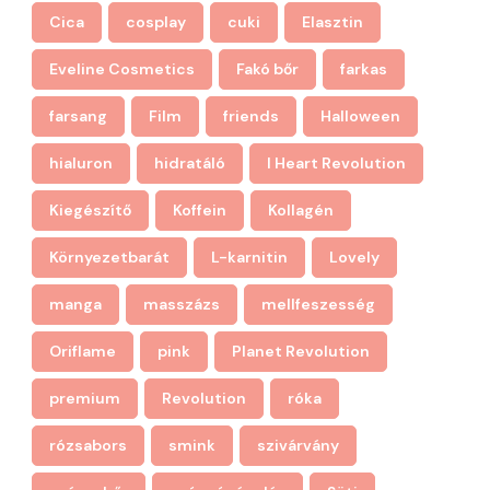
Cica
cosplay
cuki
Elasztin
Eveline Cosmetics
Fakó bőr
farkas
farsang
Film
friends
Halloween
hialuron
hidratáló
I Heart Revolution
Kiegészítő
Koffein
Kollagén
Környezetbarát
L-karnitin
Lovely
manga
masszázs
mellfeszesség
Oriflame
pink
Planet Revolution
premium
Revolution
róka
rózsabors
smink
szivárvány