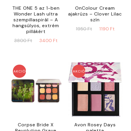
THE ONE 5 az 1-ben
OnColour Cream
Wonder Lash ultra
ajakrúzs – Clover Lilac
szempillaspirál – A
szín
hangsúlyos, extrém
Original
Curre
1950
Ft
1190
Ft
pillákért
price
price
Original
Current
3800
Ft
3400
Ft
was:
is:
price
price
1950 Ft.
1190 F
was:
is:
3800 Ft.
3400 Ft.
AKCIÓ!
AKCIÓ!
Corpse Bride X
Avon Rosey Days
Revolution Grave
paletta