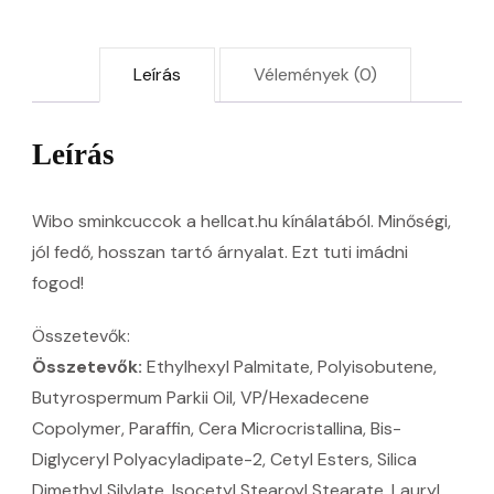
Leírás
Vélemények (0)
Leírás
Wibo sminkcuccok a hellcat.hu kínálatából. Minőségi,
jól fedő, hosszan tartó árnyalat. Ezt tuti imádni
fogod!
Összetevők:
Összetevők:
Ethylhexyl Palmitate, Polyisobutene,
Butyrospermum Parkii Oil, VP/Hexadecene
Copolymer, Paraffin, Cera Microcristallina, Bis-
Diglyceryl Polyacyladipate-2, Cetyl Esters, Silica
Dimethyl Silylate, Isocetyl Stearoyl Stearate, Lauryl