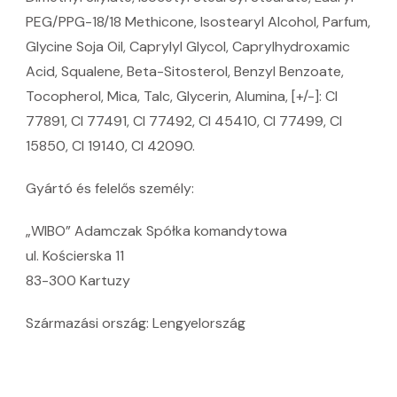
PEG/PPG-18/18 Methicone, Isostearyl Alcohol, Parfum,
Glycine Soja Oil, Caprylyl Glycol, Caprylhydroxamic
Acid, Squalene, Beta-Sitosterol, Benzyl Benzoate,
Tocopherol, Mica, Talc, Glycerin, Alumina, [+/-]: CI
77891, CI 77491, CI 77492, CI 45410, CI 77499, CI
15850, CI 19140, CI 42090.
Gyártó és felelős személy:
„WIBO” Adamczak Spółka komandytowa
ul. Kościerska 11
83-300 Kartuzy
Származási ország: Lengyelország