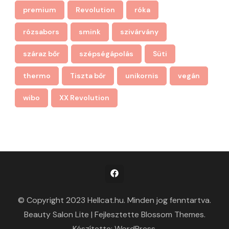
premium
Revolution
róka
rózsabors
smink
szivárvány
száraz bőr
szépségápolás
Süti
thermo
Tiszta bőr
unikornis
vegán
wibo
XX Revolution
© Copyright 2023 Hellcat.hu. Minden jog fenntartva.
Beauty Salon Lite | Fejlesztette
Blossom Themes
.
Készítette:
WordPress
.