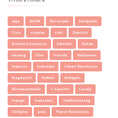
Termék címkék
alga
AVON
Borostyán
bőrápolás
Cica
cosplay
cuki
Elasztin
Eveline Cosmetics
Fakó bőr
farkas
farsang
Film
friends
Halloween
hialuron
hidratáló
I Heart Revolution
Kiegészítő
Koffein
Kollagén
Környezetbarát
L-karnitin
Lovely
manga
masszázs
mellfeszesség
Oriflame
pink
Planet Revolution