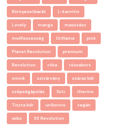
Környezetbarát
L-karnitin
Lovely
manga
masszázs
mellfeszesség
Oriflame
pink
Planet Revolution
premium
Revolution
róka
rózsabors
smink
szivárvány
száraz bőr
szépségápolás
Süti
thermo
Tiszta bőr
unikornis
vegán
wibo
XX Revolution