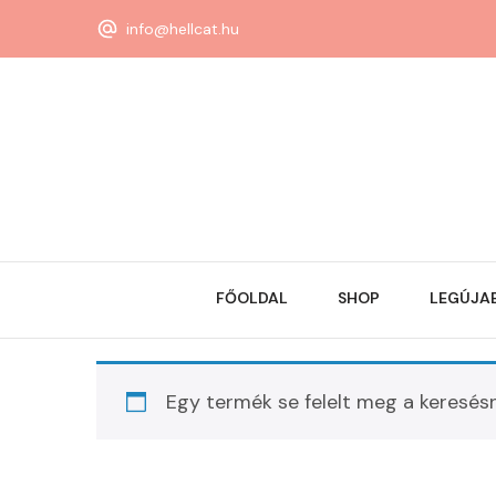
info@hellcat.hu
FŐOLDAL
SHOP
LEGÚJA
Egy termék se felelt meg a keresés