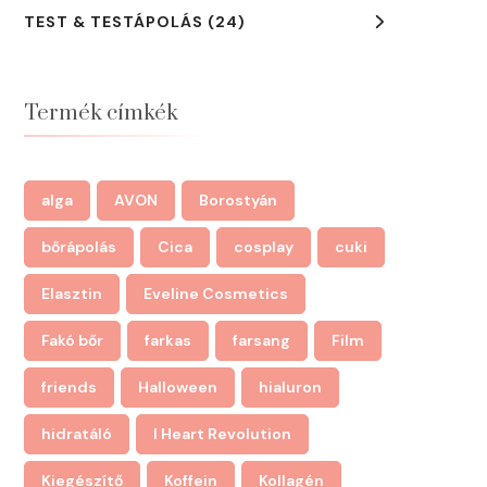
TEST & TESTÁPOLÁS
(24)
Termék címkék
alga
AVON
Borostyán
bőrápolás
Cica
cosplay
cuki
Elasztin
Eveline Cosmetics
Fakó bőr
farkas
farsang
Film
friends
Halloween
hialuron
hidratáló
I Heart Revolution
Kiegészítő
Koffein
Kollagén