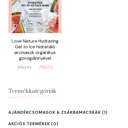
Love Nature Hydrating
Gel to Ice hidratáló
arcmaszk organikus
görögdinnyével
Original
Current
950
Ft
750
Ft
price
price
was:
is:
950 Ft.
750 Ft.
Termékkategóriák
AJÁNDÉKCSOMAGOK & ZSÁKBAMACSKÁK
(1)
AKCIÓS TERMÉKEK
(0)