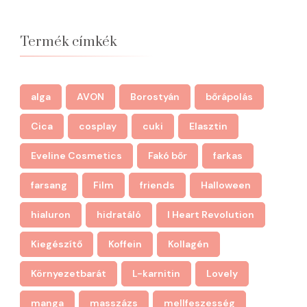
Termék címkék
alga
AVON
Borostyán
bőrápolás
Cica
cosplay
cuki
Elasztin
Eveline Cosmetics
Fakó bőr
farkas
farsang
Film
friends
Halloween
hialuron
hidratáló
I Heart Revolution
Kiegészítő
Koffein
Kollagén
Környezetbarát
L-karnitin
Lovely
manga
masszázs
mellfeszesség