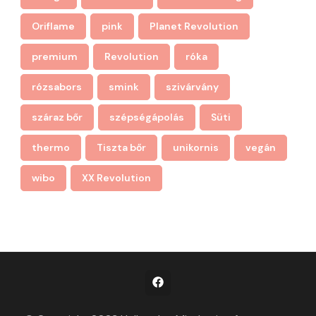
Oriflame
pink
Planet Revolution
premium
Revolution
róka
rózsabors
smink
szivárvány
száraz bőr
szépségápolás
Süti
thermo
Tiszta bőr
unikornis
vegán
wibo
XX Revolution