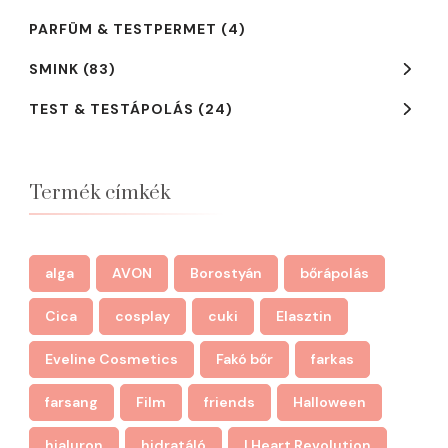
PARFÜM & TESTPERMET
(4)
SMINK
(83)
TEST & TESTÁPOLÁS
(24)
Termék címkék
alga
AVON
Borostyán
bőrápolás
Cica
cosplay
cuki
Elasztin
Eveline Cosmetics
Fakó bőr
farkas
farsang
Film
friends
Halloween
hialuron
hidratáló
I Heart Revolution