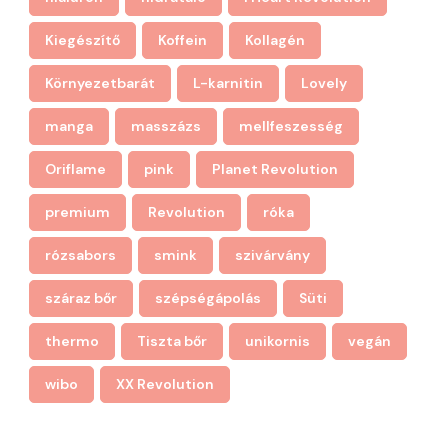
Kiegészítő
Koffein
Kollagén
Környezetbarát
L-karnitin
Lovely
manga
masszázs
mellfeszesség
Oriflame
pink
Planet Revolution
premium
Revolution
róka
rózsabors
smink
szivárvány
száraz bőr
szépségápolás
Süti
thermo
Tiszta bőr
unikornis
vegán
wibo
XX Revolution