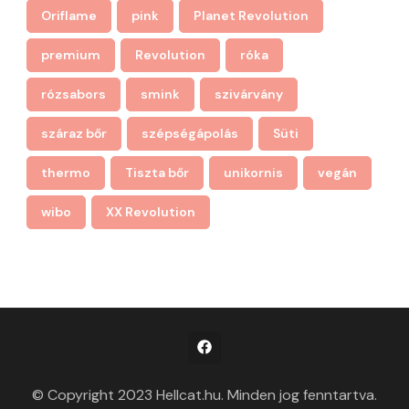
Oriflame
pink
Planet Revolution
premium
Revolution
róka
rózsabors
smink
szivárvány
száraz bőr
szépségápolás
Süti
thermo
Tiszta bőr
unikornis
vegán
wibo
XX Revolution
© Copyright 2023 Hellcat.hu. Minden jog fenntartva.