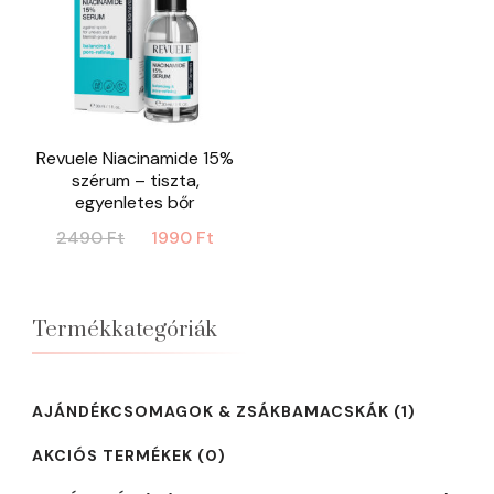
Revuele Niacinamide 15%
szérum – tiszta,
egyenletes bőr
Original
Current
2490
Ft
1990
Ft
price
price
was:
is:
2490 Ft.
1990 Ft.
Termékkategóriák
AJÁNDÉKCSOMAGOK & ZSÁKBAMACSKÁK
(1)
AKCIÓS TERMÉKEK
(0)