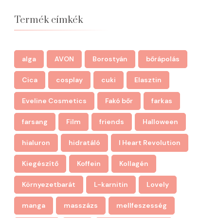
Termék címkék
alga
AVON
Borostyán
bőrápolás
Cica
cosplay
cuki
Elasztin
Eveline Cosmetics
Fakó bőr
farkas
farsang
Film
friends
Halloween
hialuron
hidratáló
I Heart Revolution
Kiegészítő
Koffein
Kollagén
Környezetbarát
L-karnitin
Lovely
manga
masszázs
mellfeszesség