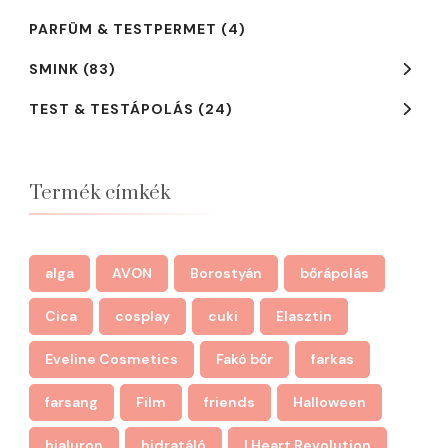
PARFÜM & TESTPERMET
(4)
SMINK
(83)
TEST & TESTÁPOLÁS
(24)
Termék címkék
alga
AVON
Borostyán
bőrápolás
Cica
cosplay
cuki
Elasztin
Eveline Cosmetics
Fakó bőr
farkas
farsang
Film
friends
Halloween
hialuron
hidratáló
I Heart Revolution