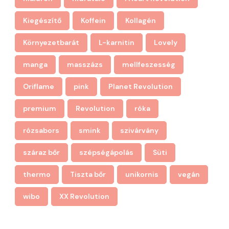
Kiegészítő
Koffein
Kollagén
Környezetbarát
L-karnitin
Lovely
manga
masszázs
mellfeszesség
Oriflame
pink
Planet Revolution
premium
Revolution
róka
rózsabors
smink
szivárvány
száraz bőr
szépségápolás
Süti
thermo
Tiszta bőr
unikornis
vegán
wibo
XX Revolution