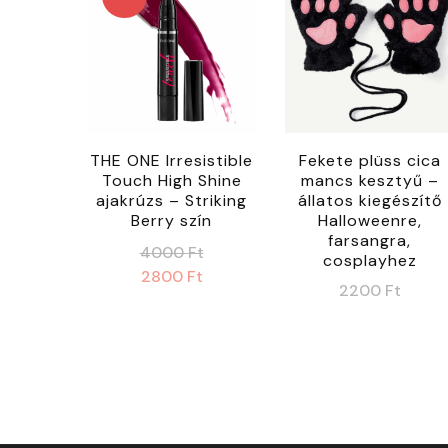
THE ONE Irresistible
Fekete plüss cica
Touch High Shine
mancs kesztyű –
ajakrúzs – Striking
állatos kiegészítő
Berry szín
Halloweenre,
farsangra,
Original
4000
Ft
cosplayhez
price
Current
2800
Ft
2200
Ft
was:
price
4000 Ft.
is:
2800 Ft.