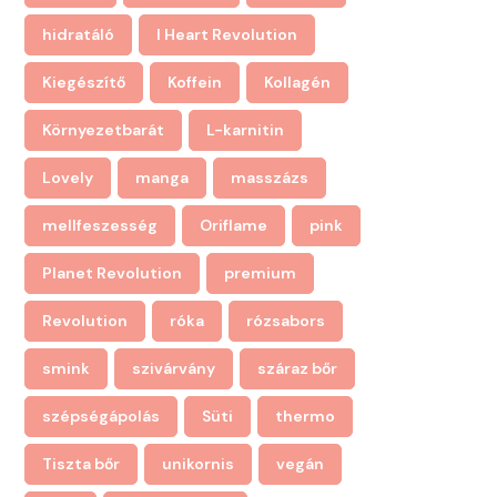
hidratáló
I Heart Revolution
Kiegészítő
Koffein
Kollagén
Környezetbarát
L-karnitin
Lovely
manga
masszázs
mellfeszesség
Oriflame
pink
Planet Revolution
premium
Revolution
róka
rózsabors
smink
szivárvány
száraz bőr
szépségápolás
Süti
thermo
Tiszta bőr
unikornis
vegán