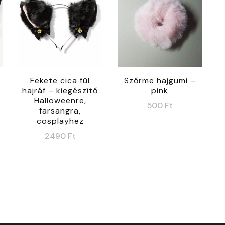
Fekete cica fül
Szőrme hajgumi –
hajráf – kiegészítő
pink
Halloweenre,
500
Ft
farsangra,
cosplayhez
2490
Ft