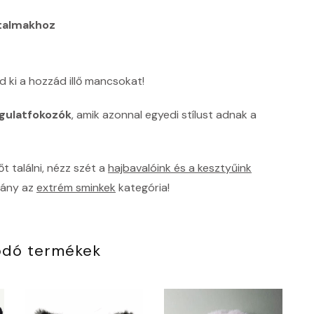
rtalmakhoz
d ki a hozzád illő mancsokat!
gulatfokozók
, amik azonnal egyedi stílust adnak a
 találni, nézz szét a
hajbavalóink és a kesztyűink
rány az
extrém sminkek
kategória!
ódó termékek