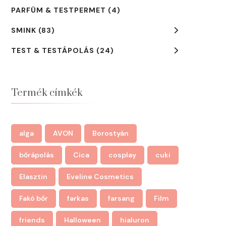
PARFÜM & TESTPERMET
(4)
SMINK
(83)
TEST & TESTÁPOLÁS
(24)
Termék címkék
alga
AVON
Borostyán
bőrápolás
Cica
cosplay
cuki
Elasztin
Eveline Cosmetics
Fakó bőr
farkas
farsang
Film
friends
Halloween
hialuron