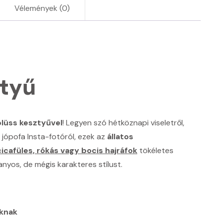
mennyiség
Vélemények (0)
ztyű
plüss kesztyűvel
! Legyen szó hétköznapi viseletről,
 jópofa Insta-fotóról, ezek az
állatos
cicafüles, rókás vagy bocis hajráfok
tökéletes
nyos, de mégis karakteres stílust.
óknak