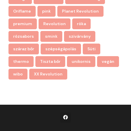
Oriflame
pink
Planet Revolution
premium
Revolution
róka
rózsabors
smink
szivárvány
száraz bőr
szépségápolás
Süti
thermo
Tiszta bőr
unikornis
vegán
wibo
XX Revolution