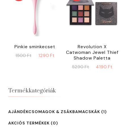
Pinkie sminkecset
Revolution X
Catwoman Jewel Thief
Original
Current
1500
Ft
1290
Ft
Shadow Paletta
price
price
Original
Curr
5290
Ft
4190
Ft
was:
is:
price
price
1500 Ft.
1290 Ft.
was:
is:
5290 Ft.
4190 
Termékkategóriák
AJÁNDÉKCSOMAGOK & ZSÁKBAMACSKÁK
(1)
AKCIÓS TERMÉKEK
(0)