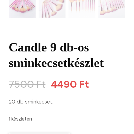
Candle 9 db-os
sminkecsetkészlet
Original
Current
7500
Ft
4490
Ft
price
price
20 db sminkecset.
was:
is:
1 készleten
7500 Ft.
4490 Ft.