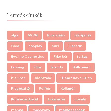
Termék címkék
alga
AVON
Borostyán
bőrápolás
Cica
cosplay
cuki
Elasztin
Eveline Cosmetics
Fakó bőr
farkas
farsang
Film
friends
Halloween
hialuron
hidratáló
I Heart Revolution
Kiegészítő
Koffein
Kollagén
Környezetbarát
L-karnitin
Lovely
manga
masszázs
mellfeszesség