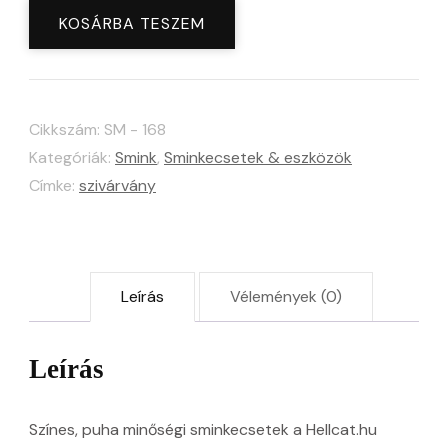
Candle
KOSÁRBA TESZEM
9
db-
os
Cikkszám:
SM - 168
sminkecsetkészlet
Kategóriák:
Smink
,
Sminkecsetek & eszközök
mennyiség
Címke:
szivárvány
Leírás
Vélemények (0)
Leírás
Színes, puha minőségi sminkecsetek a Hellcat.hu