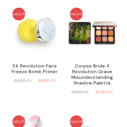
AKCIÓ!
AKCIÓ!
XX Revolution Face
Corpse Bride X
Freeze Bomb Primer
Revolution Grave
Misunderstanding
Original
Current
8390
Ft
6990
Ft
Shadow Paletta
price
price
Original
Curr
5390
Ft
4390
Ft
was:
is:
price
price
8390 Ft.
6990 Ft.
was:
is:
5390 Ft.
4390
AKCIÓ!
AKCIÓ!