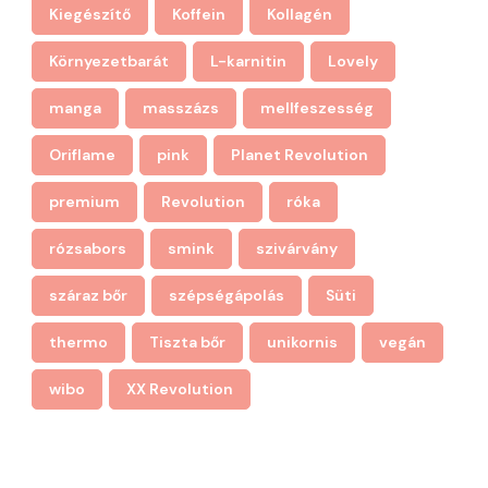
Kiegészítő
Koffein
Kollagén
Környezetbarát
L-karnitin
Lovely
manga
masszázs
mellfeszesség
Oriflame
pink
Planet Revolution
premium
Revolution
róka
rózsabors
smink
szivárvány
száraz bőr
szépségápolás
Süti
thermo
Tiszta bőr
unikornis
vegán
wibo
XX Revolution