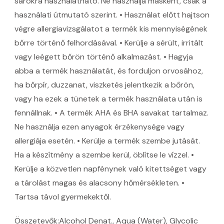
sarokra használatható. Ne használja másként, csak a
használati útmutató szerint. • Használat előtt hajtson
végre allergiavizsgálatot a termék kis mennyiségének
bőrre történő felhordásával. • Kerülje a sérült, irritált
vagy leégett bőrön történő alkalmazást. • Hagyja
abba a termék használatát, és forduljon orvosához,
ha bőrpír, duzzanat, viszketés jelentkezik a bőrön,
vagy ha ezek a tünetek a termék használata után is
fennállnak. • A termék AHA és BHA savakat tartalmaz.
Ne használja ezen anyagok érzékenysége vagy
allergiája esetén. • Kerülje a termék szembe jutását.
Ha a készítmény a szembe kerül, öblítse le vízzel. •
Kerülje a közvetlen napfénynek való kitettséget vagy
a tárolást magas és alacsony hőmérsékleten. •
Tartsa távol gyermekektől.
Összetevők:Alcohol Denat., Aqua (Water), Glycolic