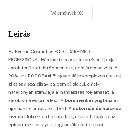
Vélemények (0)
Leírás
Az Eveline Cosmetics FOOT CARE MED+
PROFESSIONAL Hámlasztó maszk Intenzíven ápolja a
sarok területét, különösen ott, ahol érdessé válik. A
20% -os
PODOPeel ™
egyedülálló komplexen (tejsav,
glikolsav, szalicilsav, karbamid) alapul, amely
hatékonyan stimulálja a hámlasztás folyamatát, a
sarok sima és puha lesz. A
borsmenta
nyugtatja az
újonnan lehámlasztott bőrt. A
cukornád és
narancs
kivonat
fokozza a hidratáltság érzését, táplálja az
epidermiszt és gyors regenerálódást biztosít.