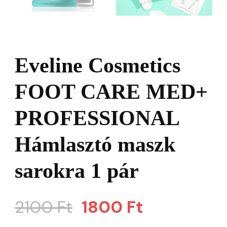
Eveline Cosmetics
FOOT CARE MED+
PROFESSIONAL
Hámlasztó maszk
sarokra 1 pár
Original
Current
2100
Ft
1800
Ft