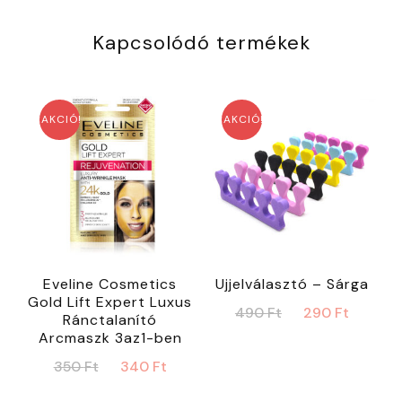
Kapcsolódó termékek
AKCIÓ!
AKCIÓ!
Eveline Cosmetics
Ujjelválasztó – Sárga
Gold Lift Expert Luxus
Original
Curre
490
Ft
290
Ft
Ránctalanító
price
price
Arcmaszk 3az1-ben
was:
is:
Original
Current
350
Ft
340
Ft
490 Ft.
290 Ft
price
price