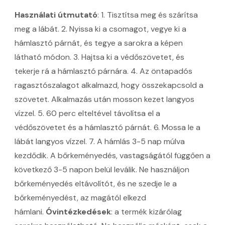
Használati útmutató
: 1. Tisztítsa meg és szárítsa
meg a lábát. 2. Nyissa ki a csomagot, vegye ki a
hámlasztó párnát, és tegye a sarokra a képen
látható módon. 3. Hajtsa ki a védőszövetet, és
tekerje rá a hámlasztó párnára. 4. Az öntapadós
ragasztószalagot alkalmazd, hogy összekapcsold a
szövetet. Alkalmazás után mosson kezet langyos
vízzel. 5. 60 perc elteltével távolítsa el a
védőszövetet és a hámlasztó párnát. 6. Mossa le a
lábát langyos vízzel. 7. A hámlás 3-5 nap múlva
kezdődik. A bőrkeményedés, vastagságától függően a
következő 3-5 napon belül leválik. Ne használjon
bőrkeményedés eltávolítót, és ne szedje le a
bőrkeményedést, az magától elkezd
hámlani.
Óvintézkedések
: a termék kizárólag