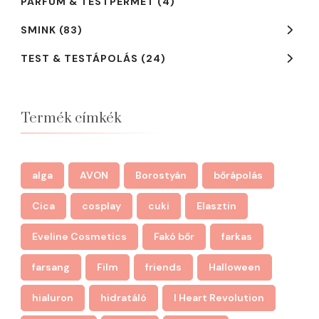
PARFÜM & TESTPERMET
(4)
SMINK
(83)
TEST & TESTÁPOLÁS
(24)
Termék címkék
alga
AVON
Borostyán
bőrápolás
Cica
cosplay
cuki
Elasztin
Eveline Cosmetics
Fakó bőr
farkas
farsang
Film
friends
Halloween
hialuron
hidratáló
I Heart Revolution