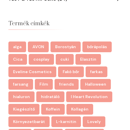
Termék címkék
alga
AVON
Borostyán
bőrápolás
Cica
cosplay
cuki
Elasztin
Eveline Cosmetics
Fakó bőr
farkas
farsang
Film
friends
Halloween
hialuron
hidratáló
I Heart Revolution
Kiegészítő
Koffein
Kollagén
Környezetbarát
L-karnitin
Lovely