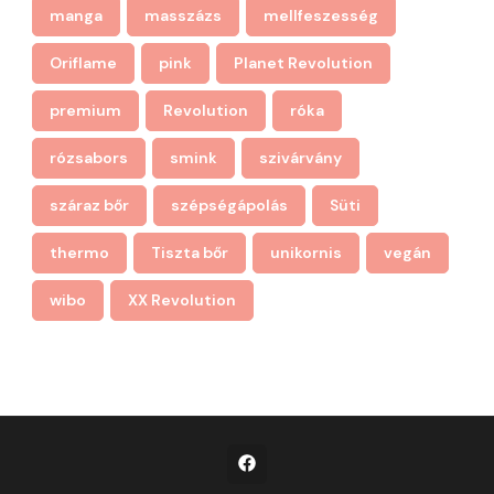
manga
masszázs
mellfeszesség
Oriflame
pink
Planet Revolution
premium
Revolution
róka
rózsabors
smink
szivárvány
száraz bőr
szépségápolás
Süti
thermo
Tiszta bőr
unikornis
vegán
wibo
XX Revolution