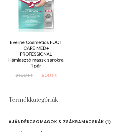
Eveline Cosmetics FOOT
CARE MED+
PROFESSIONAL
Hámlasztó maszk sarokra
1 pár
Original
Current
2100
Ft
1800
Ft
price
price
was:
is:
2100 Ft.
1800 Ft.
Termékkategóriák
AJÁNDÉKCSOMAGOK & ZSÁKBAMACSKÁK
(1)