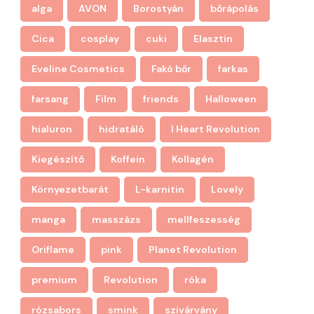
alga
AVON
Borostyán
bőrápolás
Cica
cosplay
cuki
Elasztin
Eveline Cosmetics
Fakó bőr
farkas
farsang
Film
friends
Halloween
hialuron
hidratáló
I Heart Revolution
Kiegészítő
Koffein
Kollagén
Környezetbarát
L-karnitin
Lovely
manga
masszázs
mellfeszesség
Oriflame
pink
Planet Revolution
premium
Revolution
róka
rózsabors
smink
szivárvány