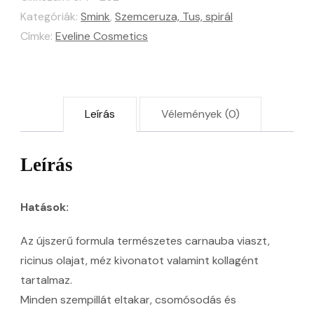
10ml
Kategóriák:
Smink
,
Szemceruza, Tus, spirál
mennyiség
Címke:
Eveline Cosmetics
Leírás
Vélemények (0)
Leírás
Hatások:
Az újszerű formula természetes carnauba viaszt,
ricinus olajat, méz kivonatot valamint kollagént
tartalmaz.
Minden szempillát eltakar, csomósodás és