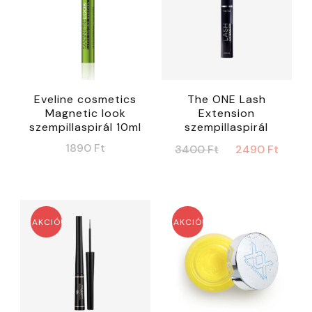
Eveline cosmetics
The ONE Lash
Magnetic look
Extension
szempillaspirál 10ml
szempillaspirál
Original
Curr
1890
Ft
3400
Ft
2490
Ft
price
price
was:
is:
3400 Ft.
2490
AKCIÓ!
AKCIÓ!