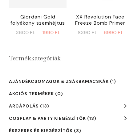
Giordani Gold
XX Revolution Face
folyékony szemhéjtus
Freeze Bomb Primer
Original
Current
Original
Curr
3600
Ft
1990
Ft
8390
Ft
6990
Ft
price
price
price
price
was:
is:
was:
is:
3600 Ft.
1990 Ft.
8390 Ft.
6990 
Termékkategóriák
AJÁNDÉKCSOMAGOK & ZSÁKBAMACSKÁK
(1)
AKCIÓS TERMÉKEK
(0)
ARCÁPOLÁS
(13)
COSPLAY & PARTY KIEGÉSZÍTŐK
(13)
ÉKSZEREK ÉS KIEGÉSZÍTŐK
(3)