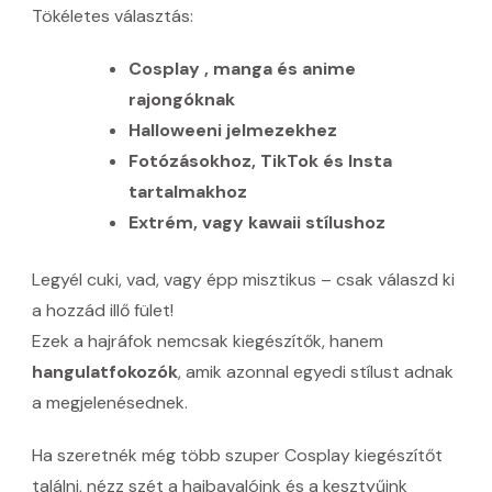
Tökéletes választás:
Cosplay , manga és anime
rajongóknak
Halloweeni jelmezekhez
Fotózásokhoz, TikTok és Insta
tartalmakhoz
Extrém, vagy kawaii stílushoz
Legyél cuki, vad, vagy épp misztikus – csak válaszd ki
a hozzád illő fület!
Ezek a hajráfok nemcsak kiegészítők, hanem
hangulatfokozók
, amik azonnal egyedi stílust adnak
a megjelenésednek.
Ha szeretnék még több szuper Cosplay kiegészítőt
találni, nézz szét a
hajbavalóink és a kesztyűink