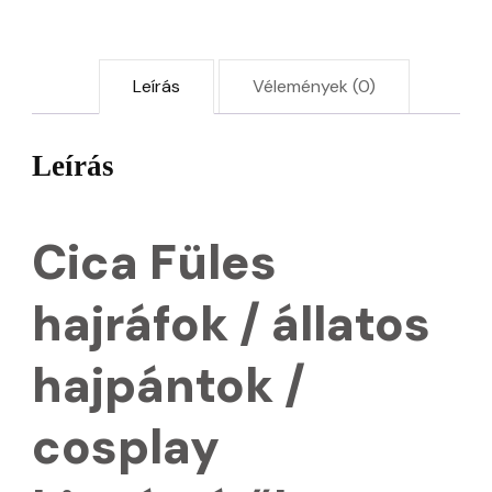
mennyiség
Leírás
Vélemények (0)
Leírás
Cica Füles
hajráfok / állatos
hajpántok /
cosplay