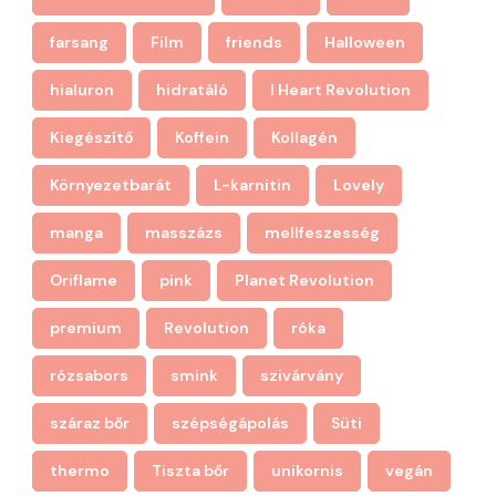
farsang
Film
friends
Halloween
hialuron
hidratáló
I Heart Revolution
Kiegészítő
Koffein
Kollagén
Környezetbarát
L-karnitin
Lovely
manga
masszázs
mellfeszesség
Oriflame
pink
Planet Revolution
premium
Revolution
róka
rózsabors
smink
szivárvány
száraz bőr
szépségápolás
Süti
thermo
Tiszta bőr
unikornis
vegán