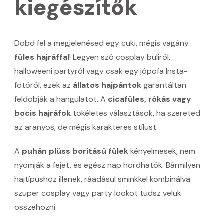
kiegészítők
Dobd fel a megjelenésed egy cuki, mégis vagány
füles hajráffal
! Legyen szó cosplay buliról,
halloweeni partyról vagy csak egy jópofa Insta-
fotóról, ezek az
állatos hajpántok
garantáltan
feldobják a hangulatot. A
cicafüles, rókás vagy
bocis hajráfok
tökéletes választások, ha szereted
az aranyos, de mégis karakteres stílust.
A
puhán plüss borítású fülek
kényelmesek, nem
nyomják a fejet, és egész nap hordhatók. Bármilyen
hajtípushoz illenek, ráadásul sminkkel kombinálva
szuper cosplay vagy party lookot tudsz velük
összehozni.