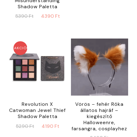
Misunderstanding
price
price
Shadow Paletta
was:
is:
Original
Current
5390
Ft
4390
Ft
800 Ft.
590 Ft
price
price
was:
is:
5390 Ft.
4390 Ft.
AKCIÓ!
Revolution X
Vörös – fehér Róka
Catwoman Jewel Thief
állatos hajráf –
Shadow Paletta
kiegészítő
Halloweenre,
Original
Current
5290
Ft
4190
Ft
farsangra, cosplayhez
price
price