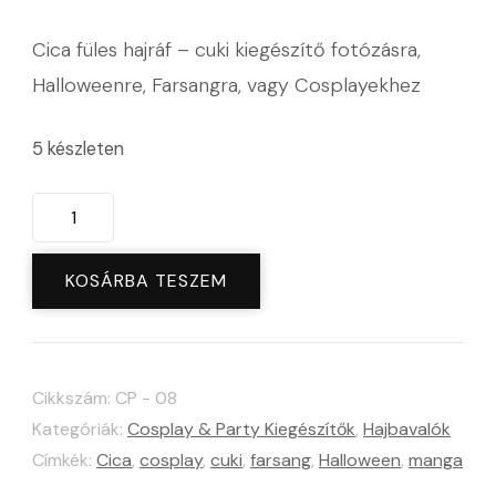
Cica füles hajráf – cuki kiegészítő fotózásra,
Halloweenre, Farsangra, vagy Cosplayekhez
5 készleten
Fekete
cica
fül
KOSÁRBA TESZEM
hajráf
-
kiegészítő
Cikkszám:
CP - 08
Halloweenre,
Kategóriák:
Cosplay & Party Kiegészítők
,
Hajbavalók
farsangra,
Címkék:
Cica
,
cosplay
,
cuki
,
farsang
,
Halloween
,
manga
cosplayhez