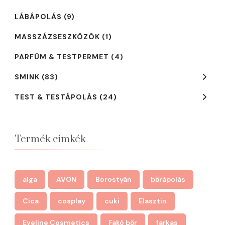
LÁBÁPOLÁS
(9)
MASSZÁZSESZKÖZÖK
(1)
PARFÜM & TESTPERMET
(4)
SMINK
(83)
TEST & TESTÁPOLÁS
(24)
Termék címkék
alga
AVON
Borostyán
bőrápolás
Cica
cosplay
cuki
Elasztin
Eveline Cosmetics
Fakó bőr
farkas