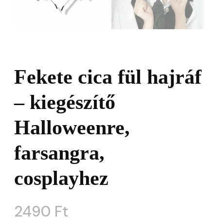
Fekete cica fül hajráf
– kiegészítő
Halloweenre,
farsangra,
cosplayhez
2490
Ft