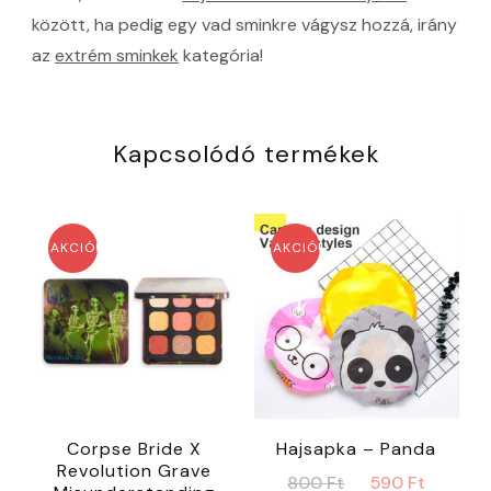
között, ha pedig egy vad sminkre vágysz hozzá, irány
az
extrém sminkek
kategória!
Kapcsolódó termékek
AKCIÓ!
AKCIÓ!
Corpse Bride X
Hajsapka – Panda
Revolution Grave
Original
Curre
800
Ft
590
Ft