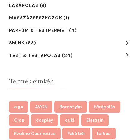
LÁBÁPOLÁS
(9)
MASSZÁZSESZKÖZÖK
(1)
PARFÜM & TESTPERMET
(4)
SMINK
(83)
TEST & TESTÁPOLÁS
(24)
Termék címkék
alga
AVON
Borostyán
bőrápolás
Cica
cosplay
cuki
Elasztin
Eveline Cosmetics
Fakó bőr
farkas