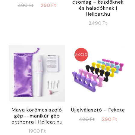
csomag – kezdőknek
Original
Current
490
Ft
290
Ft
és haladóknak |
price
price
Hellcat.hu
was:
is:
2490
Ft
490 Ft.
290 Ft.
AKCIÓ!
Maya körömcsiszoló
Ujjelválasztó – Fekete
gép – manikűr gép
Original
Curre
490
Ft
290
Ft
otthonra | Hellcat.hu
price
price
1900
Ft
was:
is: