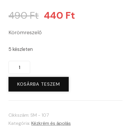
Original
Current
490
Ft
440
Ft
price
price
Körömreszelő
was:
is:
5 készleten
490 Ft.
440 Ft.
Körömreszelő
150/150
mennyiség
KOSÁRBA TESZEM
Cikkszám:
SM - 107
Kategória:
Kézkrém és ápolás