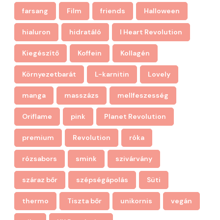
farsang
Film
friends
Halloween
hialuron
hidratáló
I Heart Revolution
Kiegészítő
Koffein
Kollagén
Környezetbarát
L-karnitin
Lovely
manga
masszázs
mellfeszesség
Oriflame
pink
Planet Revolution
premium
Revolution
róka
rózsabors
smink
szivárvány
száraz bőr
szépségápolás
Süti
thermo
Tiszta bőr
unikornis
vegán