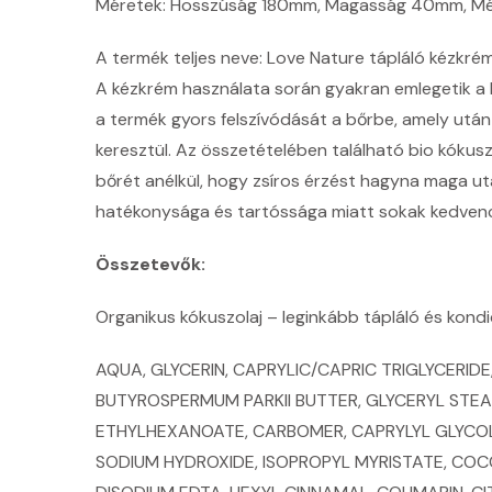
Méretek: Hosszúság 180mm, Magasság 40mm, Mé
A termék teljes neve: Love Nature tápláló kézkrém
A kézkrém használata során gyakran emlegetik a ke
a termék gyors felszívódását a bőrbe, amely utá
keresztül. Az összetételében található bio kókusz
bőrét anélkül, hogy zsíros érzést hagyna maga ut
hatékonysága és tartóssága miatt sokak kedvencév
Összetevők:
Organikus kókuszolaj – leginkább tápláló és kondi
AQUA, GLYCERIN, CAPRYLIC/CAPRIC TRIGLYCERID
BUTYROSPERMUM PARKII BUTTER, GLYCERYL STEA
ETHYLHEXANOATE, CARBOMER, CAPRYLYL GLYCOL, 
SODIUM HYDROXIDE, ISOPROPYL MYRISTATE, COC