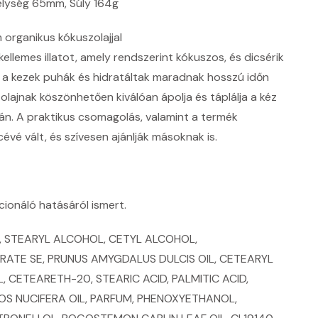
lység 65mm, Súly 164g
 organikus kókuszolajjal
llemes illatot, amely rendszerint kókuszos, és dicsérik
n a kezek puhák és hidratáltak maradnak hosszú időn
olajnak köszönhetően kiválóan ápolja és táplálja a kéz
án. A praktikus csomagolás, valamint a termék
é vált, és szívesen ajánlják másoknak is.
cionáló hatásáról ismert.
E, STEARYL ALCOHOL, CETYL ALCOHOL,
RATE SE, PRUNUS AMYGDALUS DULCIS OIL, CETEARYL
CETEARETH-20, STEARIC ACID, PALMITIC ACID,
OS NUCIFERA OIL, PARFUM, PHENOXYETHANOL,