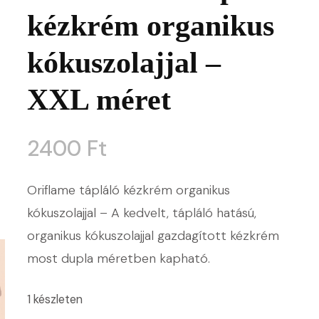
kézkrém organikus
kókuszolajjal –
XXL méret
2400
Ft
Oriflame tápláló kézkrém organikus
kókuszolajjal – A kedvelt, tápláló hatású,
organikus kókuszolajjal gazdagított kézkrém
most dupla méretben kapható.
1 készleten