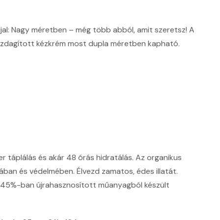
jal: Nagy méretben – még több abból, amit szeretsz! A
 gazdagított kézkrém most dupla méretben kapható.
r táplálás és akár 48 órás hidratálás. Az organikus
sában és védelmében. Élvezd zamatos, édes illatát.
 45%-ban újrahasznosított műanyagból készült