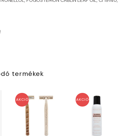
TRONELLOL, POGOSTEMON CABLIN LEAF OIL, CI 19140,
!
ódó termékek
AKCIÓ!
AKCIÓ!