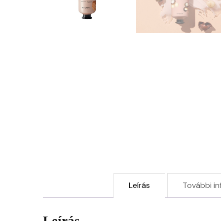
Leírás
További in
Leírás