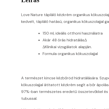
Love Nature tápláló kézkrém organikus kókuszolaj
kedvelt, tápláló hatású, organikus kókuszolajjal
150 ml, ideális otthoni használatra
Akár 48 órás hidratálás∆
∆Klinikai vizsgálatok alapján.
Formula organikus kókuszolajjal
A természet kincse kézbőröd hidratálására. Szupe
kókuszolajjal átitatott kézkrém segít a bőr ápolá
97%-ban természetes eredetű összetevőkkel és
tubussal.