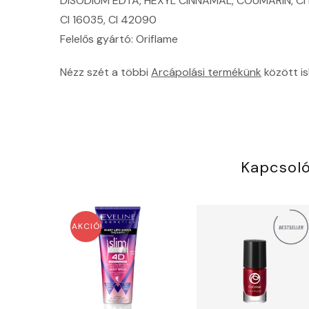
DISODIUM EDTA, HEXYL CINNAMAL, COUMARIN, CI
CI 16035, CI 42090
Felelős gyártó: Oriflame
Nézz szét a többi
Arcápolási termékünk
között is
Kapcsol
AKCIÓ!