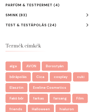
PARFÜM & TESTPERMET
(4)
SMINK
(83)
TEST & TESTÁPOLÁS
(24)
Termék címkék
alga
AVON
Borostyán
bőrápolás
Cica
cosplay
cuki
Elasztin
Eveline Cosmetics
Fakó bőr
farkas
farsang
Film
friends
Halloween
hialuron