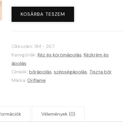
Love
KOSÁRBA TESZEM
Nature
tápláló
kézkrém
Cikkszám:
SM - 267
organikus
Kategóriák:
Kéz és körömápolás
,
Kézkrém és
kókuszolajjal
ápolás
-
Címkék:
bőrápolás
,
szépségápolás
,
Tiszta bőr
XXL
Márka:
Oriflame
méret
mennyiség
formációk
Vélemények (0)