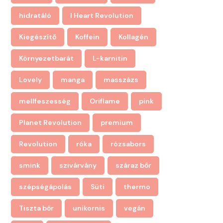
hidratáló
I Heart Revolution
Kiegészítő
Koffein
Kollagén
Környezetbarát
L-karnitin
Lovely
manga
masszázs
mellfeszesség
Oriflame
pink
Planet Revolution
premium
Revolution
róka
rózsabors
smink
szivárvány
száraz bőr
szépségápolás
Süti
thermo
Tiszta bőr
unikornis
vegán