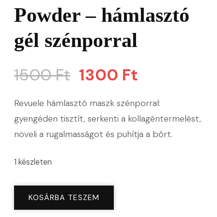
Powder – hámlasztó
gél szénporral
Original
Current
1500
Ft
1300
Ft
price
price
Revuele hámlasztó maszk szénporral:
was:
is:
gyengéden tisztít, serkenti a kollagéntermelést,
növeli a rugalmasságot és puhítja a bőrt.
1500 Ft.
1300 Ft.
1 készleten
Revuele
KOSÁRBA TESZEM
Face