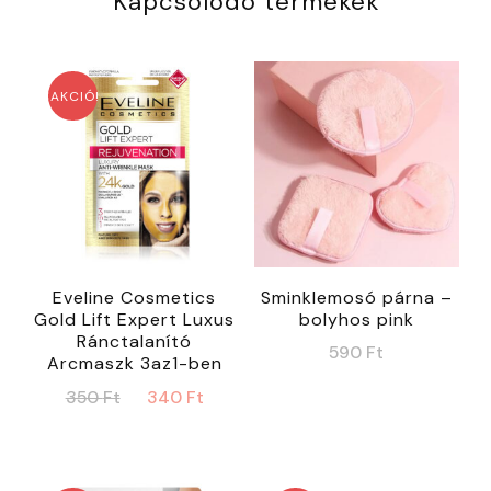
Kapcsolódó termékek
AKCIÓ!
Eveline Cosmetics
Sminklemosó párna –
Gold Lift Expert Luxus
bolyhos pink
Ránctalanító
590
Ft
Arcmaszk 3az1-ben
Original
Current
350
Ft
340
Ft
price
price
was:
is:
350 Ft.
340 Ft.