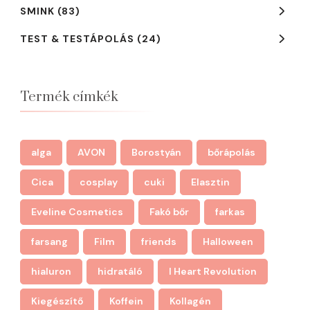
SMINK
(83)
TEST & TESTÁPOLÁS
(24)
Termék címkék
alga
AVON
Borostyán
bőrápolás
Cica
cosplay
cuki
Elasztin
Eveline Cosmetics
Fakó bőr
farkas
farsang
Film
friends
Halloween
hialuron
hidratáló
I Heart Revolution
Kiegészítő
Koffein
Kollagén