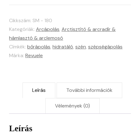
Peeling
Gel
Cikkszám:
SM - 180
With
Kategóriák:
Arcápolás
,
Arctisztító & arcradír &
Charcoal
hámlasztó & arclemosó
Powder
Címkék:
bőrápolás
,
hidratáló
,
szén
,
szépségápolás
-
Márka:
Revuele
hámlasztó
gél
szénporral
Leírás
További információk
mennyiség
Vélemények (0)
Leírás