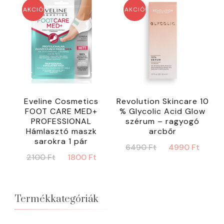
AKCIÓ!
AKCIÓ!
Eveline Cosmetics
Revolution Skincare 10
FOOT CARE MED+
% Glycolic Acid Glow
PROFESSIONAL
szérum – ragyogó
Hámlasztó maszk
arcbőr
sarokra 1 pár
Original
Curr
6490
Ft
4990
Ft
Original
Current
2100
Ft
1800
Ft
price
price
price
price
was:
is:
was:
is:
6490 Ft.
4990
2100 Ft.
1800 Ft.
Termékkategóriák