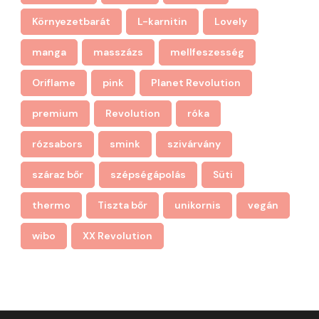
Környezetbarát
L-karnitin
Lovely
manga
masszázs
mellfeszesség
Oriflame
pink
Planet Revolution
premium
Revolution
róka
rózsabors
smink
szivárvány
száraz bőr
szépségápolás
Süti
thermo
Tiszta bőr
unikornis
vegán
wibo
XX Revolution