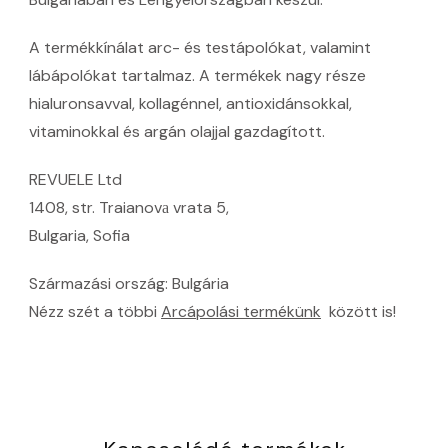
A termékkínálat arc- és testápolókat, valamint
lábápolókat tartalmaz. A termékek nagy része
hialuronsavval, kollagénnel, antioxidánsokkal,
vitaminokkal és argán olajjal gazdagított.
REVUELE Ltd
1408, str. Traianovа vrata 5,
Bulgaria, Sofia
Származási ország: Bulgária
Nézz szét a többi
Arcápolási termékünk
között is!