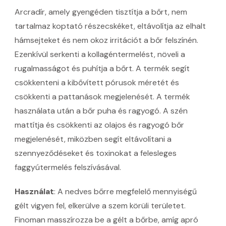
Arcradír, amely gyengéden tisztítja a bőrt, nem
tartalmaz koptató részecskéket, eltávolítja az elhalt
hámsejteket és nem okoz irritációt a bőr felszínén.
Ezenkívül serkenti a kollagéntermelést, növeli a
rugalmasságot és puhítja a bőrt. A termék segít
csökkenteni a kibővített pórusok méretét és
csökkenti a pattanások megjelenését. A termék
használata után a bőr puha és ragyogó. A szén
mattítja és csökkenti az olajos és ragyogó bőr
megjelenését, miközben segít eltávolítani a
szennyeződéseket és toxinokat a felesleges
faggyútermelés felszívásával.
Használat
: A nedves bőrre megfelelő mennyiségű
gélt vigyen fel, elkerülve a szem körüli területet.
Finoman masszírozza be a gélt a bőrbe, amíg apró